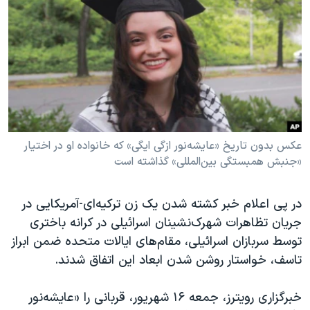
دنبال کنید
مستندها
فرهنگ و زندگی
حقوق شهروندی
انتخابات ریاست جمهوری آمریکا ۲۰۲۴
اقتصادی
حمله جمهوری اسلامی به اسرائیل
رمز مهسا
علم و فناوری
زبانهای مختلف
اسرائیل در جنگ
ورزش زنان در ایران
گالری عکس
اعتراضات زن، زندگی، آزادی
عکس بدون تاریخ «عایشه‌نور ازگی ایگی» که خانواده او در اختیار
«جنبش همبستگی بین‌المللی» گذاشته است
آرشیو پخش زنده
مجموعه مستندهای دادخواهی
تریبونال مردمی آبان ۹۸
در پی اعلام خبر کشته‌ شدن یک زن ترکیه‌ای-آمریکایی در
دادگاه حمید نوری
جریان تظاهرات شهرک‌نشینان اسرائیلی در کرانه باختری
چهل سال گروگان‌گیری
توسط سربازان اسرائیلی، مقام‌های ایالات متحده ضمن ابراز
تاسف، خواستار روشن شدن ابعاد این اتفاق شدند.
قانون شفافیت دارائی کادر رهبری ایران
اعتراضات مردمی آبان ۹۸
خبرگزاری رویترز، جمعه ۱۶ شهریور، قربانی را «عایشه‌نور