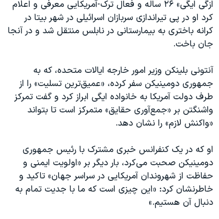
اسرائیل در جنگ
ازگی ایگی» ۲۶ ساله و فعال ترک-آمریکایی معرفی و اعلام
کرد او در پی تیراندازی سربازان اسرائیلی در شهر بیتا در
نرگس محمدی برنده جایزه نوبل صلح
کرانه باختری به بیمارستانی در نابلس منتقل شد و در آنجا
همایش محافظه‌کاران آمریکا «سی‌پک»
جان باخت.
صفحه‌های ویژه
آنتونی بلینکن وزیر امور خارجه ایالات متحده، که به
سفر پرزیدنت ترامپ به چین
جمهوری دومینیکن سفر کرده، «عمیق‌ترین تسلیت» را از
طرف دولت آمریکا به خانواده ایگی ابراز کرد و گفت تمرکز
واشنگتن بر «جمع‌آوری حقایق» متمرکز است تا بتواند
«واکنش لازم» را نشان دهد.
او که در یک کنفرانس خبری مشترک با رئیس جمهوری
دومینیکن صحبت می‌کرد، بار دیگر بر «اولویت ایمنی و
حفاظت از شهروندان آمریکایی در سراسر جهان» تاکید و
خاطرنشان کرد: «این چیزی است که ما با جدیت تمام به
دنبال آن هستیم.»