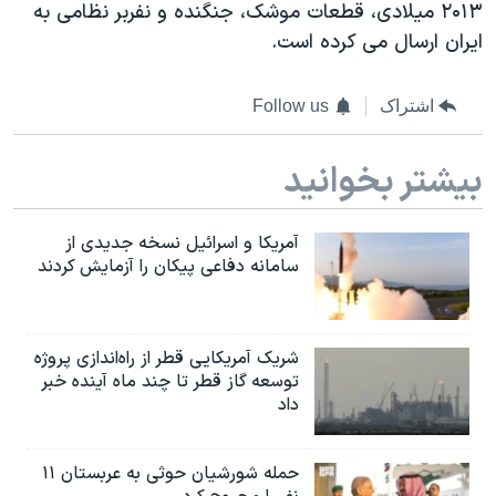
اسرائیل در جنگ
۲۰۱۳ میلادی، قطعات موشک، جنگنده و نفربر نظامی به
ایران ارسال می کرده است.
نرگس محمدی برنده جایزه نوبل صلح
همایش محافظه‌کاران آمریکا «سی‌پک»
اشتراک
Follow us
صفحه‌های ویژه
سفر پرزیدنت ترامپ به چین
بیشتر بخوانید
آمریکا و اسرائیل نسخه جدیدی از
سامانه دفاعی پیکان را آزمایش کردند
شریک آمریکایی قطر از راه‌اندازی پروژه
توسعه گاز قطر تا چند ماه آینده خبر
داد
حمله شورشیان حوثی به عربستان ۱۱