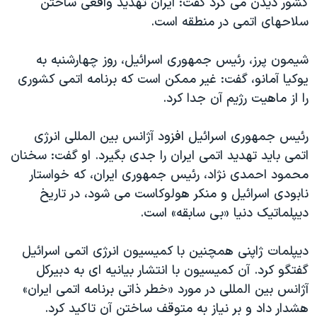
کشور ديدن می کرد گفت: ايران تهديد واقعی ساختن
دنبال کنید
مستندها
فرهنگ و زندگی
سلاحهای اتمی در منطقه است.
حقوق شهروندی
انتخابات ریاست جمهوری آمریکا ۲۰۲۴
شيمون پرز، رئيس جمهوری اسرائيل، روز چهارشنبه به
اقتصادی
حمله جمهوری اسلامی به اسرائیل
يوکيا آمانو، گفت: غير ممکن است که برنامه اتمی کشوری
رمز مهسا
علم و فناوری
را از ماهيت رژيم آن جدا کرد.
زبانهای مختلف
اسرائیل در جنگ
ورزش زنان در ایران
رئيس جمهوری اسرائيل افزود آژانس بين المللی انرژی
گالری عکس
اعتراضات زن، زندگی، آزادی
اتمی بايد تهديد اتمی ايران را جدی بگيرد. او گفت: سخنان
آرشیو پخش زنده
مجموعه مستندهای دادخواهی
محمود احمدی نژاد، رئيس جمهوری ايران، که خواستار
نابودی اسرائيل و منکر هولوکاست می شود، در تاريخ
تریبونال مردمی آبان ۹۸
ديپلماتيک دنيا «بی سابقه» است.
دادگاه حمید نوری
چهل سال گروگان‌گیری
ديپلمات ژاپنی همچنين با کميسيون انرژی اتمی اسرائيل
گفتگو کرد. آن کميسيون با انتشار بيانيه ای به دبيرکل
قانون شفافیت دارائی کادر رهبری ایران
آژانس بين المللی در مورد «خطر ذاتی برنامه اتمی ايران»
اعتراضات مردمی آبان ۹۸
هشدار داد و بر نياز به متوقف ساختن آن تاکيد کرد.