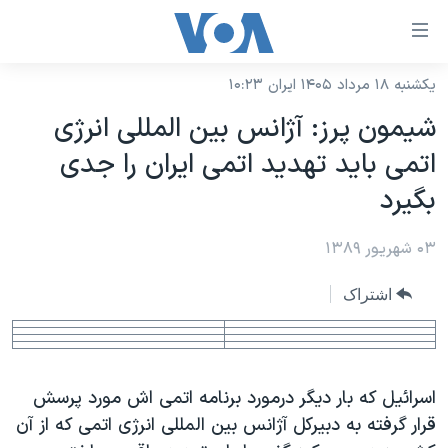
ینکهای
ابل
سترسی
یکشنبه ۱۸ مرداد ۱۴۰۵ ایران ۱۰:۲۳
خانه
هش
شيمون پرز: آژانس بين المللی انرژی
نسخه سبک وب‌سایت
ه
اتمی بايد تهديد اتمی ايران را جدی
حتوای
موضوع ها
بگيرد
صلی
برنامه های تلویزیونی
ایران
هش
۰۳ شهریور ۱۳۸۹
جدول برنامه ها
ه
آمریکا
فحه
صفحه‌های ویژه
جهان
اشتراک
صلی
فرکانس‌های صدای آمریکا
ورزشی
جام جهانی ۲۰۲۶
هش
پخش رادیویی
ه
گزیده‌ها
عملیات خشم حماسی
ستجو
اسرائيل که بار ديگر درمورد برنامه اتمی اش مورد پرسش
۲۵۰سالگی آمریکا
ویژه برنامه‌ها
یادگیری زبان انگلیسی
قرار گرفته به دبيرکل آژانس بين المللی انرژی اتمی که از آن
ویدیوها
بایگانی برنامه‌های تلویزیونی