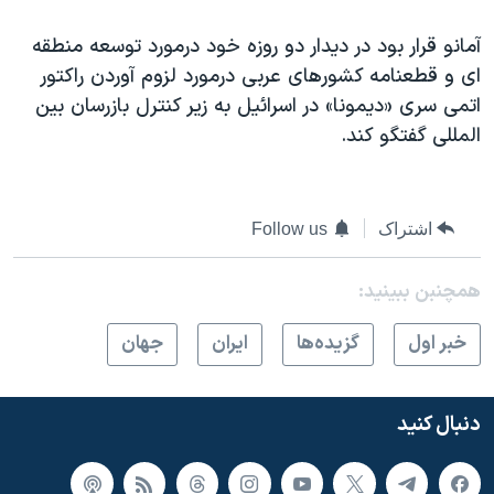
اسرائیل در جنگ
آمانو قرار بود در ديدار دو روزه خود درمورد توسعه منطقه
نرگس محمدی برنده جایزه نوبل صلح
ای و قطعنامه کشورهای عربی درمورد لزوم آوردن راکتور
همایش محافظه‌کاران آمریکا «سی‌پک»
اتمی سری «ديمونا» در اسرائيل به زير کنترل بازرسان بين
صفحه‌های ویژه
المللی گفتگو کند.
سفر پرزیدنت ترامپ به چین
اشتراک
Follow us
همچنبن ببینید:
خبر اول
گزيده‌ها
ايران
جهان
دنبال کنید