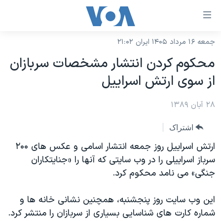
ینکهای
ابل
سترسی
جمعه ۱۶ مرداد ۱۴۰۵ ایران ۲۱:۰۲
خانه
هش
محکوم کردن انتشار مشخصات سربازان
نسخه سبک وب‌سایت
ه
از سوی ارتش اسراییل
حتوای
موضوع ها
صلی
۲۸ آبان ۱۳۸۹
برنامه های تلویزیونی
ایران
هش
جدول برنامه ها
ه
آمریکا
اشتراک
فحه
صفحه‌های ویژه
جهان
ارتش اسراییل روز جمعه انتشار اسامی و عکس های ۲۰۰
صلی
فرکانس‌های صدای آمریکا
سرباز اسراییلی را در وب سایتی که آنها را «جنایتکاران
ورزشی
جام جهانی ۲۰۲۶
هش
جنگی» می نامد محکوم کرد.
پخش رادیویی
ه
گزیده‌ها
عملیات خشم حماسی
ستجو
۲۵۰سالگی آمریکا
ویژه برنامه‌ها
این وب سایت روز پنجشنبه، همچنین نشانی خانه ها و
یادگیری زبان انگلیسی
شماره کارت های شناسایی بسیاری از سربازان را منتشر کرد.
ویدیوها
بایگانی برنامه‌های تلویزیونی