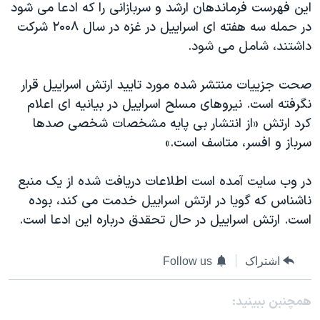
این فهرست فرماندهان ارشد و سربازانی را که ادعا می شود
دنبال کنید
مستندها
فرهنگ و زندگی
در حمله سه هفته ای اسراییل در غزه در سال ۲۰۰۸ شرکت
حقوق شهروندی
انتخابات ریاست جمهوری آمریکا ۲۰۲۴
داشتند، شامل می شود.
اقتصادی
حمله جمهوری اسلامی به اسرائیل
صحت جزییات منتشر شده مورد تایید ارتش اسراییل قرار
رمز مهسا
علم و فناوری
نگرفته است. نیروهای مسلح اسراییل در بیانیه ای اعلام
زبانهای مختلف
اسرائیل در جنگ
ورزش زنان در ایران
کرد ارتش «از انتشار بی پایه مشخصات شخصی صدها
سرباز و افسر، متاسف است.»
گالری عکس
اعتراضات زن، زندگی، آزادی
آرشیو پخش زنده
مجموعه مستندهای دادخواهی
در وب سایت آمده است اطلاعات دریافت شده از یک منبع
تریبونال مردمی آبان ۹۸
ناشناس که گویا در ارتش اسراییل خدمت می کند، بوده
است. ارتش اسراییل در حال تحقدق درباره این ادعا است.
دادگاه حمید نوری
چهل سال گروگان‌گیری
اشتراک
Follow us
قانون شفافیت دارائی کادر رهبری ایران
اعتراضات مردمی آبان ۹۸
همچنبن ببینید: