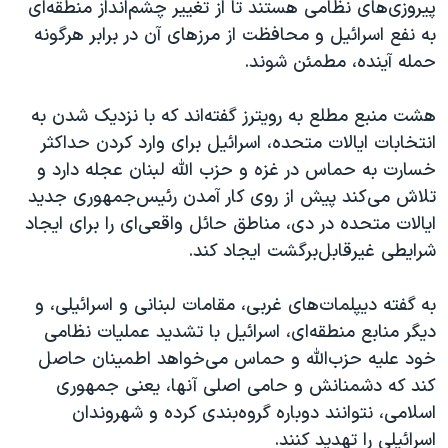
اسرائیل در جنگ
پیروزی‌های نظامی هستند تا از تغییر چشم‌انداز منطقه‌ای
به نفع اسرائیل و محافظت از مرزهای آن در برابر هرگونه
نرگس محمدی برنده جایزه نوبل صلح
حمله آینده، مطمئن شوند.
همایش محافظه‌کاران آمریکا «سی‌پک»
صفحه‌های ویژه
هشت منبع مطلع به رویترز گفته‌اند که با نزدیک شدن به
انتخابات ایالات متحده، اسرائیل برای وارد کردن حداکثر
سفر پرزیدنت ترامپ به چین
خسارت به حماس در غزه و حزب الله لبنان عجله دارد و
تلاش می‌کند پیش از روی کار آمدن رئیس‌جمهوری جدید
ایالات متحده در دی، مناطق حائل واقعی‌ای را برای ایجاد
شرایطی غیرقابل‌برگشت ایجاد کند.
به گفته دیپلمات‌های غربی، مقامات لبنانی و اسرائیلی، و
دیگر منابع منطقه‌ای، اسرائیل با تشدید عملیات نظامی
خود علیه حزب‌الله و حماس می‌خواهد اطمینان حاصل
کند که دشمنانش و حامی اصلی آنها، یعنی جمهوری
اسلامی، نتوانند دوباره گروه‌بندی کرده و شهروندان
اسرائیلی را تهدید کنند.