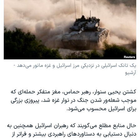
دنبال کنید
مستندها
فرهنگ و زندگی
حقوق شهروندی
انتخابات ریاست جمهوری آمریکا ۲۰۲۴
اقتصادی
حمله جمهوری اسلامی به اسرائیل
رمز مهسا
علم و فناوری
زبانهای مختلف
اسرائیل در جنگ
ورزش زنان در ایران
گالری عکس
اعتراضات زن، زندگی، آزادی
یک تانک اسرائیلی در نزدیکی مرز اسرائیل و غزه مانور می‌دهد -
آرشیو
آرشیو پخش زنده
مجموعه مستندهای دادخواهی
تریبونال مردمی آبان ۹۸
کشتن یحیی سنوار، رهبر حماس، مغز متفکر حمله‌ای که
دادگاه حمید نوری
موجب شعله‌ور شدن جنگ در نوار غزه شد، پیروزی بزرگی
چهل سال گروگان‌گیری
برای اسرائیل محسوب می‌شود.
قانون شفافیت دارائی کادر رهبری ایران
حال منابع مطلع می‌گویند که رهبران اسرائیل همچنین به
اعتراضات مردمی آبان ۹۸
دنبال دستیابی به دستاوردهای راهبردی بیشتر و فراتر از