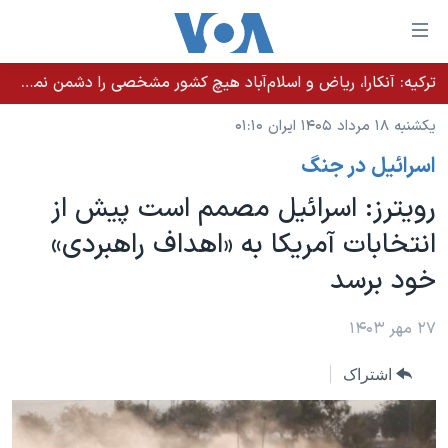
ینکهای
ابل
سترسی
ترکیه: آنکارا، ریاض و اسلام‌آباد هیچ کشور مشخصی را دشمن نمی‌دانند مگر اینکه آن کشور اقدام خصمانه‌ای انجام دهد
خانه
هش
یکشنبه ۱۸ مرداد ۱۴۰۵ ایران ۰۱:۱۰
نسخه سبک وب‌سایت
ه
اسرائیل در جنگ
حتوای
موضوع ها
صلی
رویترز: اسرائیل مصمم است پیش از
برنامه های تلویزیونی
ایران
هش
انتخابات آمریکا به «اهداف راهبردی»
جدول برنامه ها
ه
آمریکا
خود برسد
فحه
صفحه‌های ویژه
جهان
صلی
فرکانس‌های صدای آمریکا
ورزشی
جام جهانی ۲۰۲۶
۲۷ مهر ۱۴۰۳
هش
پخش رادیویی
ه
گزیده‌ها
عملیات خشم حماسی
اشتراک
ستجو
۲۵۰سالگی آمریکا
ویژه برنامه‌ها
یادگیری زبان انگلیسی
ویدیوها
بایگانی برنامه‌های تلویزیونی