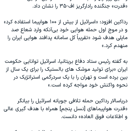
اسرائیل در جنگ
«قدرت» جنگنده رادارگریز اف-۳۵ را نشان داد.
نرگس محمدی برنده جایزه نوبل صلح
رداکین افزود: «اسرائیل از بیش از ۱۰۰ هواپیما استفاده کرد»
همایش محافظه‌کاران آمریکا «سی‌پک»
و در موج اول حمله هوایی خود بی‌آنکه وارد شعاع صد
صفحه‌های ویژه
مایلی هدف شود «تقریباً کل سامانه پدافند هوایی ایران را
سفر پرزیدنت ترامپ به چین
منهدم کرد.»
به گفته رئیس ستاد دفاع بریتانیا، اسرائیل توانایی حکومت
ایران «برای تولید موشک های بالستیک را برای یک سال از
بین برده است و تهران را با یک سردرگمی استراتژیک در
نحوه واکنش خود مواجه کرده است.»
دریاسالار رداکین حمله تلافی جویانه اسرائیل را بیانگر
«قدرت هواپیماهای [نسل پنجم] همراه با هدف گیری عالی
و اطلاعات فوق العاده» دانست.