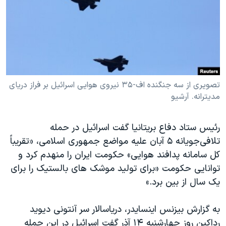
دنبال کنید
مستندها
فرهنگ و زندگی
حقوق شهروندی
انتخابات ریاست جمهوری آمریکا ۲۰۲۴
اقتصادی
حمله جمهوری اسلامی به اسرائیل
رمز مهسا
علم و فناوری
زبانهای مختلف
اسرائیل در جنگ
ورزش زنان در ایران
تصویری از سه جنگنده اف-۳۵ نیروی هوایی اسرائیل بر فراز دریای
مدیترانه. آرشیو
گالری عکس
اعتراضات زن، زندگی، آزادی
آرشیو پخش زنده
مجموعه مستندهای دادخواهی
رئیس ستاد دفاع بریتانیا گفت اسرائیل در حمله
تریبونال مردمی آبان ۹۸
تلافی‌جویانه ۵ آبان علیه مواضع جمهوری اسلامی، «تقریباً
کل سامانه پدافند هوایی» حکومت ایران را منهدم کرد و
دادگاه حمید نوری
توانایی حکومت «برای تولید موشک های بالستیک را برای
چهل سال گروگان‌گیری
یک سال از بین برد.»
قانون شفافیت دارائی کادر رهبری ایران
به گزارش بیزنس اینسایدر، دریاسالار سر آنتونی دیوید
اعتراضات مردمی آبان ۹۸
رداکین روز چهارشنبه ۱۴ آذر گفت اسرائیل در این حمله