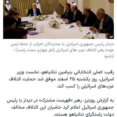
دنبال کنید
مستندها
فرهنگ و زندگی
حقوق شهروندی
انتخابات ریاست جمهوری آمریکا ۲۰۲۴
اقتصادی
حمله جمهوری اسلامی به اسرائیل
رمز مهسا
علم و فناوری
زبانهای مختلف
اسرائیل در جنگ
ورزش زنان در ایران
دیدار رئیس جمهوری اسرائیل با نمایندگان احزاب، از جمله ایمن
عوده رهبر ائتلاف عرب های اسرائیل (نفر چهارم سمت راست) -
گالری عکس
اعتراضات زن، زندگی، آزادی
آرشیو
آرشیو پخش زنده
مجموعه مستندهای دادخواهی
تریبونال مردمی آبان ۹۸
رقیب اصلی انتخاباتی بنیامین نتانیاهو، نخست وزیر
اسرائیل، روز یکشنبه ۲۵ اسفند موفق شد حمایت ائتلاف
دادگاه حمید نوری
عرب‌های اسرائیلی را کسب کند.
چهل سال گروگان‌گیری
قانون شفافیت دارائی کادر رهبری ایران
به گزارش رویترز، رهبر «فهرست مشترک» در دیدار با رئیس
جمهوری اسرائیل اعلام کرد حامیان این ائتلاف مخالف
اعتراضات مردمی آبان ۹۸
دولت راستگرای نتانیاهو هستند.