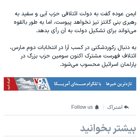
اسرائیل در جنگ
نرگس محمدی برنده جایزه نوبل صلح
ایمن عوده گفت به دولت ائتلافی حزب آبی و سفید به
رهبری بنی گانتز نیز نخواهد پیوست، اما به طور بالقوه
همایش محافظه‌کاران آمریکا «سی‌پک»
می‌تواند برای تشکیل دولت به آن رأی بدهد.
صفحه‌های ویژه
سفر پرزیدنت ترامپ به چین
به دنبال رکوردشکنی در کسب آرا در انتخابات دوم مارس،
ائتلاف فهرست مشترک اکنون سومین حزب بزرگ در
پارلمان اسرائیل محسوب می‌شود.
اشتراک
Follow us
بیشتر بخوانید