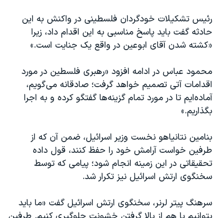
اسرائیل در جنگ
رئیس تشکیلات خودگردان فلسطینی در واکنش به این
نرگس محمدی برنده جایزه نوبل صلح
حادثه گفت باید پاسخ مناسبی به این اقدام داد، زیرا
همایش محافظه‌کاران آمریکا «سی‌پک»
«کشته شدن آقای ابوعین در واقع یک جنایت است.»
صفحه‌های ویژه
محمود عباس در ادامه افزود «رهبری فلسطین در مورد
سفر پرزیدنت ترامپ به چین
اقدامات آتی تصمیم خواهد گرفت؛ صادقانه می‌گویم،
آماده‌ایم تا در مورد تمام گزینه‌ها گفتگو کرده و به اجرا
بگذاریم.»
بنامین نتانیاهو نخست وزیر اسرائیل، ضمن آن که از
طرفین خواست آرامش خود را حفظ کنند، قول داده
تحقیقاتی در این زمینه انجام شود؛ پیامی که توسط
سخنگوی ارتش اسرائیل نیز تکرار شد.
سرهنگ پیتر لرنر، سخنگوی ارتش اسرائیل گفت «ما باید
بتوانیم با هم از بالا گرفتن خشونت جلوگیری کنیم. طرفین