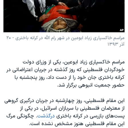
دنبال کنید
مستندها
فرهنگ و زندگی
حقوق شهروندی
انتخابات ریاست جمهوری آمریکا ۲۰۲۴
اقتصادی
حمله جمهوری اسلامی به اسرائیل
رمز مهسا
علم و فناوری
مراسم خاکسپاری زیاد ابوعین در شهر رام الله در کرانه باختری - ۲۰
زبانهای مختلف
آذر ۱۳۹۳
اسرائیل در جنگ
ورزش زنان در ایران
گالری عکس
اعتراضات زن، زندگی، آزادی
مراسم خاکسپاری زیاد ابوعین، یکی از وزرای دولت
آرشیو پخش زنده
مجموعه مستندهای دادخواهی
خودگردان فلسطینی که روز گذشته در جریان اعتراضاتی در
کرانه باختری جان خود را از دست داد، روز پنجشنبه با
تریبونال مردمی آبان ۹۸
حضور جمعیت انبوهی برگزار شد.
دادگاه حمید نوری
چهل سال گروگان‌گیری
این مقام فلسطینی، روز چهارشنبه در جریان درگیری گروهی
از معترضان فلسطینی با سربازان اسرائیل، در یکی از
قانون شفافیت دارائی کادر رهبری ایران
پست‌‌های بازرسی در کرانه باختری
درگذشت
. چگونگی مرگ
اعتراضات مردمی آبان ۹۸
این مقام فلسطینی هنوز مشخص نشده است.