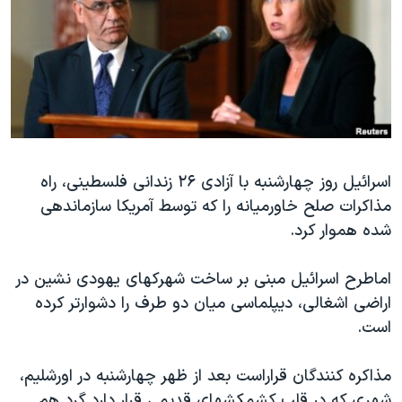
دنبال کنید
مستندها
فرهنگ و زندگی
حقوق شهروندی
انتخابات ریاست جمهوری آمریکا ۲۰۲۴
اقتصادی
حمله جمهوری اسلامی به اسرائیل
رمز مهسا
علم و فناوری
زبانهای مختلف
اسرائیل در جنگ
ورزش زنان در ایران
اسرائیل روز چهارشنبه با آزادی ۲۶ زندانی فلسطینی، راه
گالری عکس
اعتراضات زن، زندگی، آزادی
مذاکرات صلح خاورمیانه را که توسط آمریکا سازماندهی
آرشیو پخش زنده
مجموعه مستندهای دادخواهی
شده هموار کرد.
تریبونال مردمی آبان ۹۸
اماطرح اسرائیل مبنی بر ساخت شهرکهای یهودی نشین در
دادگاه حمید نوری
اراضی اشغالی، دیپلماسی میان دو طرف را دشوارتر کرده
چهل سال گروگان‌گیری
است.
قانون شفافیت دارائی کادر رهبری ایران
مذاکره کنندگان قراراست بعد از ظهر چهارشنبه در اورشلیم،
اعتراضات مردمی آبان ۹۸
شهری که در قلب کشمکشهای قدیمی قرار دارد گرد هم