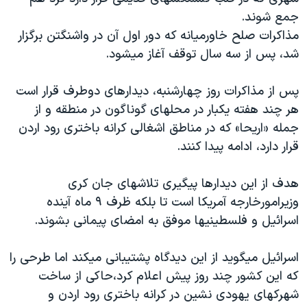
اسرائیل در جنگ
جمع شوند.
نرگس محمدی برنده جایزه نوبل صلح
مذاکرات صلح خاورمیانه که دور اول آن در واشنگتن برگزار
شد، پس از سه سال توقف آغاز میشود.
همایش محافظه‌کاران آمریکا «سی‌پک»
صفحه‌های ویژه
پس از مذاکرات روز چهارشنبه، دیدارهای دوطرف قرار است
سفر پرزیدنت ترامپ به چین
هر چند هفته یکبار در محلهای گوناگون در منطقه و از
جمله «اریحا» که در مناطق اشغالی کرانه باختری رود اردن
قرار دارد، ادامه پیدا کنند.
هدف از این دیدارها پیگیری تلاشهای جان کری
وزیرامورخارجه آمریکا است تا بلکه ظرف ٩ ماه آینده
اسرائیل و فلسطینیها موفق به امضای پیمانی بشوند.
اسرائیل میگوید از این دیدگاه پشتیبانی میکند اما طرحی را
که این کشور چند روز پیش اعلام کرد،حاکی از ساخت
شهرکهای یهودی نشین در کرانه باختری رود اردن و