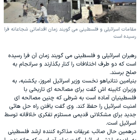
دنبال کنید
مستندها
فرهنگ و زندگی
حقوق شهروندی
انتخابات ریاست جمهوری آمریکا ۲۰۲۴
مقامات اسرائيلی و فلسطينی می گويند زمان اقداماتی شجاعانه فرا
اقتصادی
حمله جمهوری اسلامی به اسرائیل
رسيده است
رمز مهسا
علم و فناوری
زبانهای مختلف
اسرائیل در جنگ
ورزش زنان در ایران
رهبران اسرائيلی و فلسطينی می گويند زمان آن فرا رسيده
گالری عکس
اعتراضات زن، زندگی، آزادی
است که دو طرف اختلافات را کنار بگذارند و سرانجام به
صلح برسند.
آرشیو پخش زنده
مجموعه مستندهای دادخواهی
بنيامين نتانياهو نخست وزير اسرائيل امروز، يکشنبه، به
تریبونال مردمی آبان ۹۸
وزيران کابينه اش گفت برای مصالحه ای تاريخی با
دادگاه حمید نوری
فلسطينيان آماده است به شرطی که چنين مصالحه ای
امنيت اسرائيل را حفظ کند. وی گفت يافتن راه حل هائی
چهل سال گروگان‌گیری
جديد برای مشکلاتی قديمی مستلزم تفکری خلاقانه توسط
قانون شفافیت دارائی کادر رهبری ایران
اسرائيل است.
اعتراضات مردمی آبان ۹۸
درهمين حال صائب عريقات مذاکره کننده ارشد فلسطينی