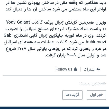
بايد هنگامی که وقفه مقرر در ساختن يهودی نشين ها در
اواخر این ماه منقضی می شود ساختن آن ها را دنبال کند.
وزيران همچنين گزينش ژنرال يوئف گالانت Yoav Galant
به رياست ستاد مشترک نيروهای مسلح اسرائيل را تصويب
کردند. وی در ماه فوريه جايگزين ژنرال گابی اشکنازی Gabi
Ashkenazi می شود. گالانت عمليات سه هفته ای اسرائيل
در غزه را رهبری کرد که در روزهای پايانی سال ۲۰۰۸ شروع
شد و اوايل سال ۲۰۰۸ پايان گرفت.
اشتراک
Follow us
همچنبن ببینید:
خبر اول
گزيده‌ها