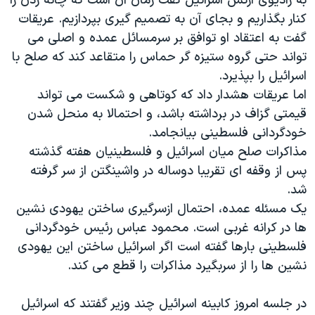
به راديوی ارتش اسرائيل گفت زمان آن است که چانه زدن را
اسرائیل در جنگ
کنار بگذاريم و بجای آن به تصميم گيری بپردازيم. عريقات
نرگس محمدی برنده جایزه نوبل صلح
گفت به اعتقاد او توافق بر سرمسائل عمده و اصلی می
همایش محافظه‌کاران آمریکا «سی‌پک»
تواند حتی گروه ستيزه گر حماس را متقاعد کند که صلح با
اسرائيل را بپذيرد.
صفحه‌های ویژه
اما عريقات هشدار داد که کوتاهی و شکست می تواند
سفر پرزیدنت ترامپ به چین
قيمتی گزاف در برداشته باشد، و احتمالا به منحل شدن
خودگردانی فلسطينی بيانجامد.
مذاکرات صلح ميان اسرائيل و فلسطينيان هفته گذشته
پس از وقفه ای تقريبا دوساله در واشينگتن از سر گرفته
شد.
يک مسئله عمده، احتمال ازسرگيری ساختن يهودی نشين
ها در کرانه غربی است. محمود عباس رئيس خودگردانی
فلسطينی بارها گفته است اگر اسرائيل ساختن اين يهودی
نشين ها را از سربگيرد مذاکرات را قطع می کند.
در جلسه امروز کابينه اسرائيل چند وزير گفتند که اسرائيل