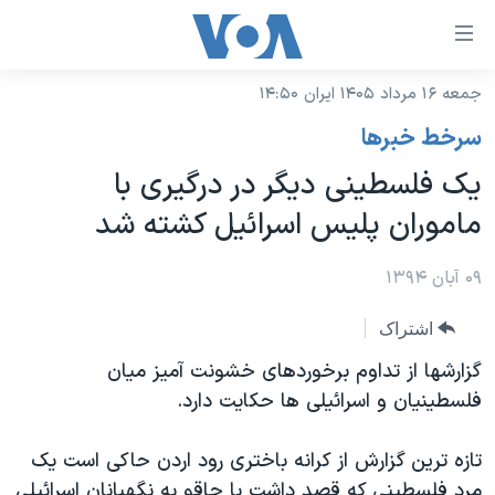
ینکهای
ابل
سترسی
جمعه ۱۶ مرداد ۱۴۰۵ ایران ۱۴:۵۰
خانه
هش
سرخط خبرها
نسخه سبک وب‌سایت
ه
یک فلسطینی دیگر در درگیری با
حتوای
موضوع ها
ماموران پلیس اسرائیل کشته شد
صلی
برنامه های تلویزیونی
ایران
هش
جدول برنامه ها
۰۹ آبان ۱۳۹۴
ه
آمریکا
فحه
صفحه‌های ویژه
جهان
اشتراک
صلی
فرکانس‌های صدای آمریکا
ورزشی
جام جهانی ۲۰۲۶
گزارشها از تداوم برخوردهای خشونت آمیز میان
هش
پخش رادیویی
فلسطینیان و اسرائیلی ها حکایت دارد.
ه
گزیده‌ها
عملیات خشم حماسی
ستجو
۲۵۰سالگی آمریکا
ویژه برنامه‌ها
یادگیری زبان انگلیسی
تازه ترین گزارش از کرانه باختری رود اردن حاکی است یک
ویدیوها
بایگانی برنامه‌های تلویزیونی
مرد فلسطینی که قصد داشت با چاقو به نگهبانان اسرائیلی