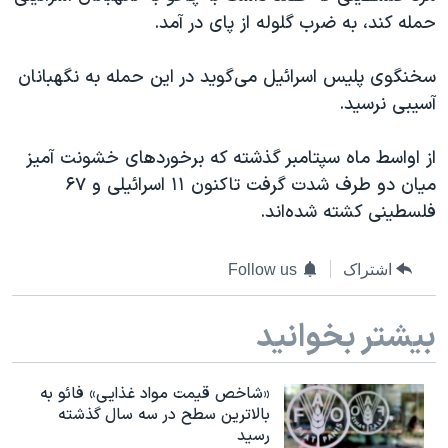
دنبال کنید
حمله کند، به ضرب گلوله از پای در آمد.
مستندها
فرهنگ و زندگی
حقوق شهروندی
انتخابات ریاست جمهوری آمریکا ۲۰۲۴
سخنگوی پلیس اسرائیل می‌گوید در این حمله به نگهبانان
اقتصادی
حمله جمهوری اسلامی به اسرائیل
آسیبی نرسید.
رمز مهسا
علم و فناوری
زبانهای مختلف
از اواسط ماه سپتامبر گذشته که برخوردهای خشونت آمیز
اسرائیل در جنگ
ورزش زنان در ایران
میان دو طرف شدت گرفت تاکنون ۱۱ اسرائیلی و ۶۷
گالری عکس
اعتراضات زن، زندگی، آزادی
فلسطینی کشته شده‌اند.
آرشیو پخش زنده
مجموعه مستندهای دادخواهی
اشتراک
Follow us
تریبونال مردمی آبان ۹۸
دادگاه حمید نوری
بیشتر بخوانید
چهل سال گروگان‌گیری
قانون شفافیت دارائی کادر رهبری ایران
«شاخص قیمت مواد غذایی» فائو به
بالاترین سطح در سه سال گذشته
اعتراضات مردمی آبان ۹۸
رسید