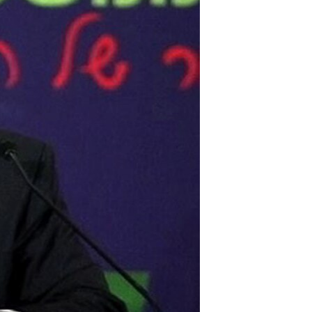
مستندها
فرهنگ و زندگی
حقوق شهروندی
انتخابات ریاست جمهوری آمریکا ۲۰۲۴
اقتصادی
حمله جمهوری اسلامی به اسرائیل
رمز مهسا
علم و فناوری
اسرائیل در جنگ
ورزش زنان در ایران
گالری عکس
اعتراضات زن، زندگی، آزادی
آرشیو پخش زنده
مجموعه مستندهای دادخواهی
تریبونال مردمی آبان ۹۸
دادگاه حمید نوری
چهل سال گروگان‌گیری
قانون شفافیت دارائی کادر رهبری ایران
اعتراضات مردمی آبان ۹۸
اسرائیل در جنگ