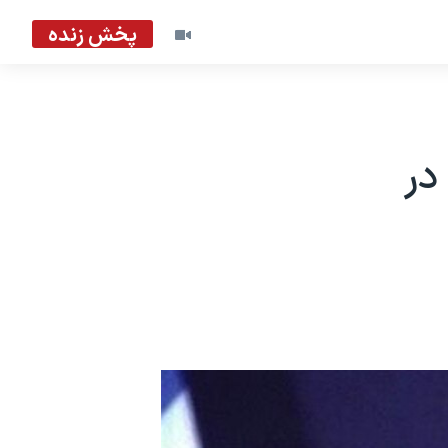
پخش زنده
د در