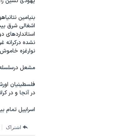
یهودی نشین را 
بنیامین نتانیاه
اشغالی شرق بی
استانداردهای د
نشده درکرانه غر
نوارغزه خاموش 
مشعل درسلسله س
فلسطینیان اورش
در آنجا و در کرا
اسراییل تمام بی
اشتراک