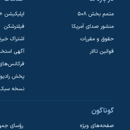
متمم بخش ۵۰۸
اپلیکیشن +VOA
منشور صدای آمریکا
فیلترشکن
حقوق و مقررات
اشتراک خبرن
قوانین تالار
آگهی استخد
فرکانس‌های 
پخش رادیو
یادگیری زبان انگلیسی
نسخه سبک 
دنبال کنید
گوناگون
صفحه‌های ویژه
رؤسای جمهو