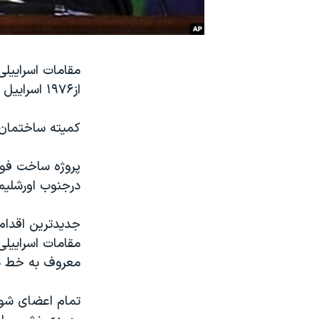
نرگس محمدی برنده جایزه نوبل صلح
همایش محافظه‌کاران آمریکا «سی‌پک»
صفحه‌های ویژه
از۱۹۷۶ اسراییل را تصویب کرده اند.
سفر پرزیدنت ترامپ به چین
کمیته ساختمان 
درجنوب اورشلیم
معروف به خط سب
تمام اعضای شور