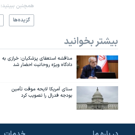
همچنبن ببینید:
گزيده‌ها
بیشتر بخوانید
مناقشه استعفای پزشکیان: خرازی به
دادگاه ویژه روحانیت احضار شد
سنای آمریکا لایحه موقت تأمین
بودجه فدرال را تصویب کرد
در باره ما
خدمات