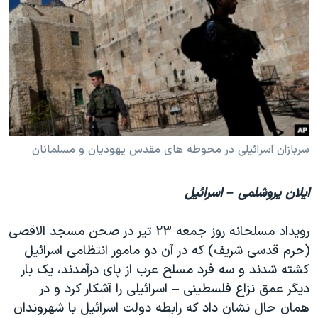
دنبال کنید
مستندها
فرهنگ و زندگی
حقوق شهروندی
انتخابات ریاست جمهوری آمریکا ۲۰۲۴
اقتصادی
حمله جمهوری اسلامی به اسرائیل
رمز مهسا
علم و فناوری
زبانهای مختلف
اسرائیل در جنگ
ورزش زنان در ایران
گالری عکس
اعتراضات زن، زندگی، آزادی
سربازان اسرائیلی در محوطه های مقدس یهودیان و مسلمانان
آرشیو پخش زنده
مجموعه مستندهای دادخواهی
ایلان یروشلمی – اسرائیل
تریبونال مردمی آبان ۹۸
دادگاه حمید نوری
رویداد مسلحانه روز جمعه ۲۳ تیر در صحن مسجد الاقصی
چهل سال گروگان‌گیری
(حرم قدسی شریف) که در آن دو مامور انتظامی اسرائیل
کشته شدند و سه فرد مسلح عرب از پای درآمدند، یک بار
قانون شفافیت دارائی کادر رهبری ایران
دیگر عمق نزاع فلسطینی – اسرائیلی را آشکار کرد و در
اعتراضات مردمی آبان ۹۸
همان حال نشان داد که رابطه دولت اسرائیل با شهروندان