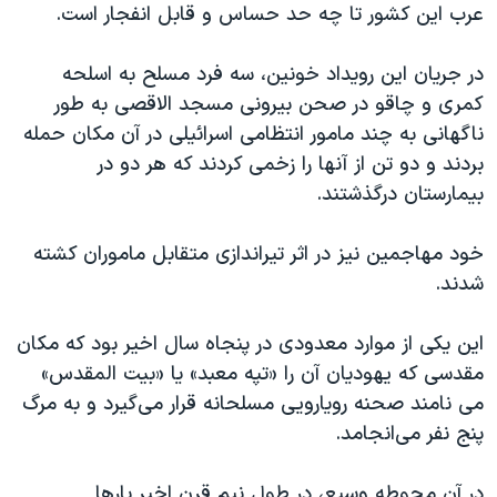
اسرائیل در جنگ
عرب این کشور تا چه حد حساس و قابل انفجار است.
نرگس محمدی برنده جایزه نوبل صلح
در جریان این رویداد خونین، سه فرد مسلح به اسلحه
همایش محافظه‌کاران آمریکا «سی‌پک»
کمری و چاقو در صحن بیرونی مسجد الاقصی به طور
صفحه‌های ویژه
ناگهانی به چند مامور انتظامی اسرائیلی در آن مکان حمله
بردند و دو تن از آنها را زخمی كردند که هر دو در
سفر پرزیدنت ترامپ به چین
بیمارستان درگذشتند.
خود مهاجمین نیز در اثر تیراندازی متقابل ماموران کشته
شدند.
این یکی از موارد معدودی در پنجاه سال اخیر بود که مکان
مقدسی که یهودیان آن را «تپه معبد» یا «بیت المقدس»
می نامند صحنه رویارویی مسلحانه قرار می‌گیرد و به مرگ
پنج نفر می‌انجامد.
در آن محوطه وسیع، در طول نیم قرن اخیر بارها