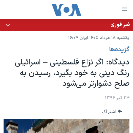
ینکهای
ابل
سترسی
خبر فوری
خانه
هش
یکشنبه ۱۸ مرداد ۱۴۰۵ ایران ۱۶:۰۴
نسخه سبک وب‌سایت
ه
گزيده‌ها
حتوای
موضوع ها
صلی
دیدگاه: اگر نزاع فلسطینی – اسرائیلی
برنامه های تلویزیونی
ایران
هش
رنگ دینی به خود بگیرد، رسیدن به
جدول برنامه ها
ه
آمریکا
صلح دشوارتر می‌شود
فحه
صفحه‌های ویژه
جهان
صلی
فرکانس‌های صدای آمریکا
ورزشی
جام جهانی ۲۰۲۶
۲۴ تیر ۱۳۹۶
هش
پخش رادیویی
ه
گزیده‌ها
عملیات خشم حماسی
اشتراک
ستجو
۲۵۰سالگی آمریکا
ویژه برنامه‌ها
یادگیری زبان انگلیسی
ویدیوها
بایگانی برنامه‌های تلویزیونی