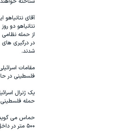
شناخته خواهند 
مستندها
فرهنگ و زندگی
حقوق شهروندی
انتخابات ریاست جمهوری آمریکا ۲۰۲۴
آقای نتانیاهو ای
اقتصادی
حمله جمهوری اسلامی به اسرائیل
نتانیاهو دو روز
از حمله نظامی ا
رمز مهسا
علم و فناوری
در درگیری های 
اسرائیل در جنگ
ورزش زنان در ایران
شدند.
گالری عکس
اعتراضات زن، زندگی، آزادی
مقامات اسرائیل
آرشیو پخش زنده
مجموعه مستندهای دادخواهی
فلسطینی در حال 
تریبونال مردمی آبان ۹۸
دادگاه حمید نوری
یک ژنرال اسرائی
حمله فلسطینی ه
چهل سال گروگان‌گیری
قانون شفافیت دارائی کادر رهبری ایران
حماس می گوید ا
اعتراضات مردمی آبان ۹۸
۵۰۰ متر در داخل نوارغزه پیش روی کردند.
اسرائیل در جنگ