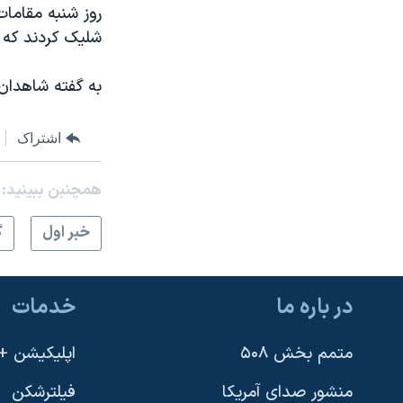
روز شنبه مقامات
نرگس محمدی برنده جایزه نوبل صلح
شلیک کردند که 
همایش محافظه‌کاران آمریکا «سی‌پک»
به گفته شاهدان 
صفحه‌های ویژه
سفر پرزیدنت ترامپ به چین
اشتراک
همچنبن ببینید:
خبر اول
گ
در باره ما
خدمات
متمم بخش ۵۰۸
اپلیکیشن +VOA
منشور صدای آمریکا
فیلترشکن