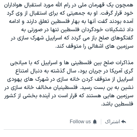
اسرائیل در جنگ
همچون یک قهرمان ملی در رام الله مورد استقبال هواداران
خود قرار گرفت. او به جمعیتی که برای استقبال از وی گرد
نرگس محمدی برنده جایزه نوبل صلح
آمده بودند گفت آنها به بهار فلسطین تعلق دارند و ادامه
همایش محافظه‌کاران آمریکا «سی‌پک»
داد تشکیلات خودگردان فلسطین تنها در صورتی به
صفحه‌های ویژه
گفتگوهای صلح باز می گردد که اسراییل شهرک سازی در
سرزمین های اشغالی را متوقف کند.
سفر پرزیدنت ترامپ به چین
مذاکرات صلح بین فلسطینی ها و اسراییل که با میانجی
گری آمریکا در جریان بود، سال گذشته به دنبال امتناع
اسراییل از متوقف کردن خانه سازی در شهرک های یهودی
نشین به بن بست رسید. فلسطینیان مخالف خانه سازی در
سرزمین هایی هستند که قرار است در آینده بخشی از کشور
فلسطین باشد.
اشتراک
Follow us