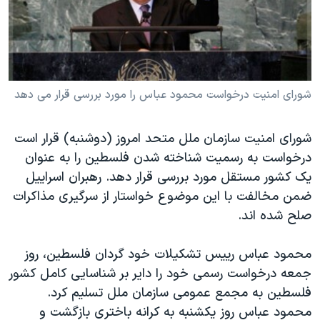
دنبال کنید
مستندها
فرهنگ و زندگی
حقوق شهروندی
انتخابات ریاست جمهوری آمریکا ۲۰۲۴
اقتصادی
حمله جمهوری اسلامی به اسرائیل
رمز مهسا
علم و فناوری
شورای امنیت درخواست محمود عباس را مورد بررسی قرار می دهد
زبانهای مختلف
اسرائیل در جنگ
ورزش زنان در ایران
شورای امنیت سازمان ملل متحد امروز (دوشنبه) قرار است
گالری عکس
اعتراضات زن، زندگی، آزادی
درخواست به رسمیت شناخته شدن فلسطین را به عنوان
آرشیو پخش زنده
مجموعه مستندهای دادخواهی
یک کشور مستقل مورد بررسی قرار دهد. رهبران اسراییل
ضمن مخالفت با این موضوع خواستار از سرگیری مذاکرات
تریبونال مردمی آبان ۹۸
صلح شده اند.
دادگاه حمید نوری
چهل سال گروگان‌گیری
محمود عباس رییس تشکیلات خود گردان فلسطین، روز
جمعه درخواست رسمی خود را دایر بر شناسایی کامل کشور
قانون شفافیت دارائی کادر رهبری ایران
فلسطین به مجمع عمومی سازمان ملل تسلیم کرد.
اعتراضات مردمی آبان ۹۸
محمود عباس روز یکشنبه به کرانه باختری بازگشت و