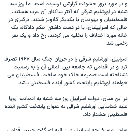
اسرائیل در جنگ
و در مورد بروز خشونت گزارشی نرسیده است. اما روز سه
شنبه در اورشلیم شرقی که اکثر ساکنان آن عرب هستند،
نرگس محمدی برنده جایزه نوبل صلح
فلسطینیان و یهودیان با یکدیگر گلاویز شدند. درگیری در
همایش محافظه‌کاران آمریکا «سی‌پک»
حالی که اسراییلیان، با در دست داشتن حکم دادگاه، یک
صفحه‌های ویژه
خانه مورد اختلاف را تخلیه می کردند، رخ داد و یک نفر
زخمی شد.
سفر پرزیدنت ترامپ به چین
اسراییل، اورشلیم شرقی را در جریان جنگ سال ۱۹۶۷ تصرف
کرد و در اقدامی که جامعه بین المللی آن را به رسمیت
نشناخته است ضمیمه خاک خود ساخت. فلسطینیان می
خواهند اورشلیم پایتخت کشور آینده فلسطینی باشد.
در این میان، دولت اسراییل روز سه شنبه به اتحادیه اروپا
علیه شناسایی اورشلیم شرقی به عنوان پایتخت کشور آینده
فلسطینی هشدار داد.
وزارت امور خارجه اسراییل در بیانیه ای گفت چنین اقدامی