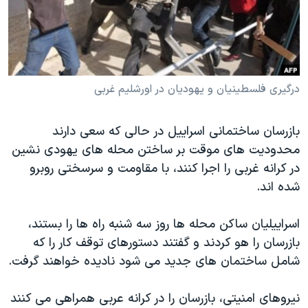
دنبال کنید
مستندها
فرهنگ و زندگی
حقوق شهروندی
انتخابات ریاست جمهوری آمریکا ۲۰۲۴
اقتصادی
حمله جمهوری اسلامی به اسرائیل
درگیری فلسطینیان و یهودیان در اورشلیم غربی
رمز مهسا
علم و فناوری
زبانهای مختلف
اسرائیل در جنگ
ورزش زنان در ایران
بازرسان ساختمانی اسراییل در حالی که سعی دارند
گالری عکس
اعتراضات زن، زندگی، آزادی
محدودیت های موقت بر ساختن محله های یهودی نشین
آرشیو پخش زنده
مجموعه مستندهای دادخواهی
در کرانه غربی را اجرا کنند، با مقاومت و سرسختی روبرو
شده اند.
تریبونال مردمی آبان ۹۸
دادگاه حمید نوری
اسراییلیان ساکن محله ها روز سه شنبه راه ها را بستند،
چهل سال گروگان‌گیری
بازرسان را هو کردند و گفتند دستورهای توقف کار را که
شامل ساختمان های جدید می شود نادیده خواهند گرفت.
قانون شفافیت دارائی کادر رهبری ایران
اعتراضات مردمی آبان ۹۸
نیروهای امنیتی، بازرسان را در کرانه عربی همراهی می کنند