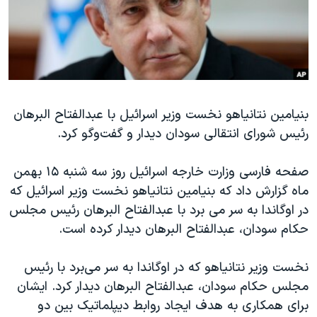
دنبال کنید
مستندها
فرهنگ و زندگی
حقوق شهروندی
انتخابات ریاست جمهوری آمریکا ۲۰۲۴
اقتصادی
حمله جمهوری اسلامی به اسرائیل
رمز مهسا
علم و فناوری
زبانهای مختلف
بنیامین نتانیاهو نخست وزیر اسرائیل با عبدالفتاح البرهان
اسرائیل در جنگ
ورزش زنان در ایران
رئیس شورای انتقالی سودان دیدار و گفت‌وگو کرد.
گالری عکس
اعتراضات زن، زندگی، آزادی
آرشیو پخش زنده
مجموعه مستندهای دادخواهی
صفحه فارسی وزارت خارجه اسرائیل روز سه شنبه ۱۵ بهمن
ماه گزارش داد که بنیامین نتانیاهو نخست وزیر اسرائیل که
تریبونال مردمی آبان ۹۸
در اوگاندا به سر می برد با عبدالفتاح البرهان رئیس مجلس
دادگاه حمید نوری
حکام سودان، عبدالفتاح البرهان دیدار کرده است.
چهل سال گروگان‌گیری
نخست وزیر نتانیاهو که در اوگاندا به سر می‌برد با رئیس
قانون شفافیت دارائی کادر رهبری ایران
مجلس حکام سودان، عبدالفتاح البرهان دیدار کرد. ایشان
اعتراضات مردمی آبان ۹۸
برای همکاری به هدف ایجاد روابط دیپلماتیک بین دو