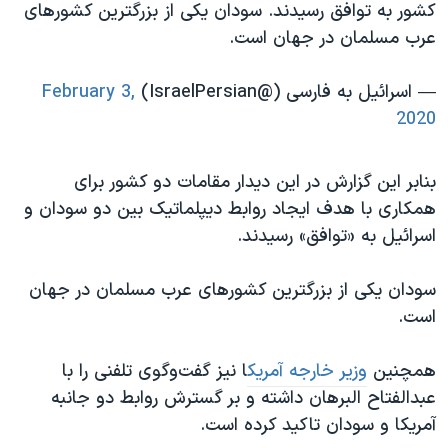
اسرائیل در جنگ
کشور به توافق رسیدند. سودان یکی از بزرگترین کشورهای
عرب مسلمان در جهان است.
نرگس محمدی برنده جایزه نوبل صلح
همایش محافظه‌کاران آمریکا «سی‌پک»
— اسرائیل به فارسی (@IsraelPersian)
February 3,
صفحه‌های ویژه
2020
سفر پرزیدنت ترامپ به چین
بنابر این گزارش در این دیدار مقامات دو کشور برای
همکاری با هدف ایجاد روابط دیپلماتیک بین دو سودان و
اسرائیل به «توافق» رسیدند.
سودان یکی از بزرگترین کشورهای عرب مسلمان در جهان
است.
همچنین
وزیر خارجه آمریک
ا نیز گفت‌وگوی تلفنی را با
عبدالفتاح البرهان داشته و بر گسترش روابط دو جانبه
آمریکا و سودان تاکید کرده است.