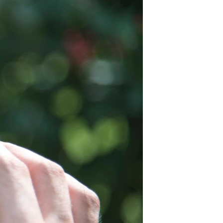
مستندها
فرهنگ و زندگی
حقوق شهروندی
انتخابات ریاست جمهوری آمریکا ۲۰۲۴
اقتصادی
حمله جمهوری اسلامی به اسرائیل
رمز مهسا
علم و فناوری
اسرائیل در جنگ
ورزش زنان در ایران
گالری عکس
اعتراضات زن، زندگی، آزادی
آرشیو پخش زنده
مجموعه مستندهای دادخواهی
تریبونال مردمی آبان ۹۸
دادگاه حمید نوری
چهل سال گروگان‌گیری
قانون شفافیت دارائی کادر رهبری ایران
اعتراضات مردمی آبان ۹۸
اسرائیل در جنگ