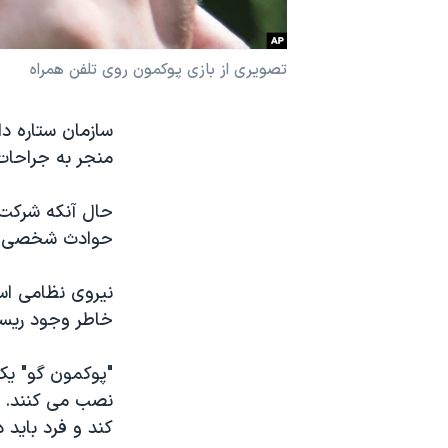
نرگس محمدی برنده جایزه نوبل صلح
همایش محافظه‌کاران آمریکا «سی‌پک»
تصویری از بازی پوکمون روی تلفن همراه
صفحه‌های ویژه
سازمان ستاره دا
سفر پرزیدنت ترامپ به چین
منجر به جراحات
حال آنکه شرکت ب
حوادث شخصی بوی
نیروی نظامی اسر
خاطر وجود ریسک
"پوکمون گو" یک 
نصب می کنند. ا
کند و فرد باید 