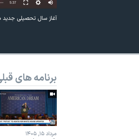
Auto
5:37
نرگس محمدی برنده جایزه نوبل صلح
240p
آغاز سال تحصیلی جدید در
همایش محافظه‌کاران آمریکا «سی‌پک»
360p
صفحه‌های ویژه
480p
سفر پرزیدنت ترامپ به چین
720p
1080p
برنامه های قبل
مرداد ۱۵, ۱۴۰۵