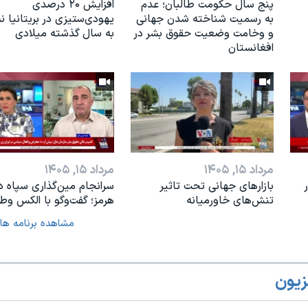
پنج سال حکومت طالبان؛ عدم
افزایش ۲۰ درصدی
به رسمیت شناخته شدن جهانی
یهودی‌ستیزی در بریتانیا 
و وخامت وضعیت حقوق بشر در
به سال گذشته میلادی
افغانستان
مرداد ۱۵, ۱۴۰۵
مرداد ۱۵, ۱۴۰۵
بازارهای جهانی تحت تاثیر
سرانجام مین‌گذاری‌ سپاه د
تنش‌های خاورمیانه
هرمز؛ گفت‌وگو با الکس وطن
مشاهده برنامه ها
زیون