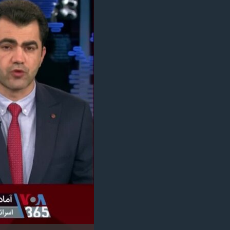
مستندها
فرهنگ و زندگی
حقوق شهروندی
انتخابات ریاست جمهوری آمریکا ۲۰۲۴
اقتصادی
حمله جمهوری اسلامی به اسرائیل
رمز مهسا
علم و فناوری
اسرائیل در جنگ
ورزش زنان در ایران
گالری عکس
اعتراضات زن، زندگی، آزادی
آرشیو پخش زنده
مجموعه مستندهای دادخواهی
تریبونال مردمی آبان ۹۸
دادگاه حمید نوری
چهل سال گروگان‌گیری
قانون شفافیت دارائی کادر رهبری ایران
اعتراضات مردمی آبان ۹۸
اسرائیل در جنگ