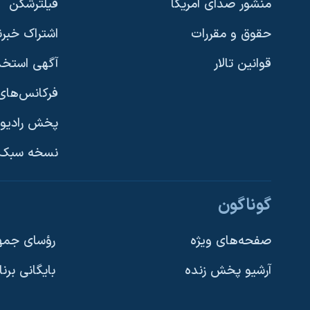
منشور صدای آمریکا
فیلترشکن
حقوق و مقررات
اشتراک خبرن
قوانین تالار
آگهی استخد
فرکانس‌های 
پخش رادیو
یادگیری زبان انگلیسی
نسخه سبک 
دنبال کنید
گوناگون
صفحه‌های ویژه
رؤسای جمهو
آرشیو پخش زنده
بایگانی برن
زبانهای مختلف