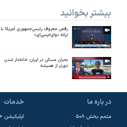
بیشتر بخوانید
رقص معروف رئیس‌جمهوری آمریکا با
ترانه «وای‌ام‌سی‌ای»
بحران مسکن در ایران؛ خانه‌دار شدن
دورتر از همیشه
در باره ما
خدمات
متمم بخش ۵۰۸
اپلیکیشن +VOA