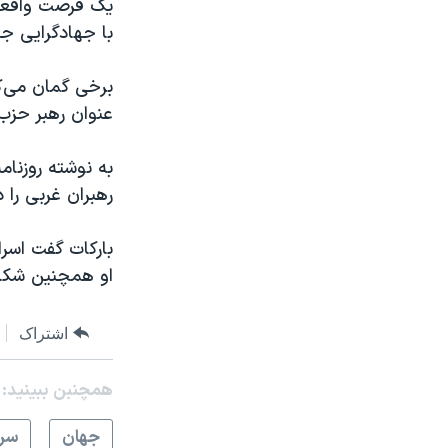
یک فرصت واقعا 
با جهادگرایی جها
برخی گمان می‌کن
عنوان رهبر حزب
به نوشته روزنا
رهبران غربی را 
بارکات گفت اسرا
او همچنین شکای
اشتراک
همچنبن ببینید:
جهان
سرخ