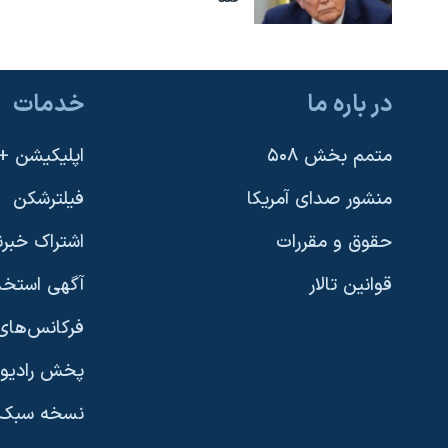
در باره ما
خدمات
متمم بخش ۵۰۸
اپلیکیشن +VOA
منشور صدای آمریکا
فیلترشکن
حقوق و مقررات
اشتراک خبرن
قوانین تالار
آگهی استخد
فرکانس‌های 
پخش رادیو
یادگیری زبان انگلیسی
نسخه سبک 