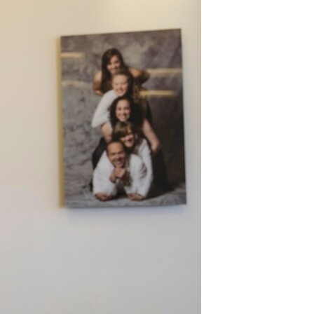
مستندها
فرهنگ و زندگی
حقوق شهروندی
انتخابات ریاست جمهوری آمریکا ۲۰۲۴
اقتصادی
حمله جمهوری اسلامی به اسرائیل
رمز مهسا
علم و فناوری
اسرائیل در جنگ
ورزش زنان در ایران
گالری عکس
اعتراضات زن، زندگی، آزادی
آرشیو پخش زنده
مجموعه مستندهای دادخواهی
تریبونال مردمی آبان ۹۸
دادگاه حمید نوری
چهل سال گروگان‌گیری
قانون شفافیت دارائی کادر رهبری ایران
اعتراضات مردمی آبان ۹۸
اسرائیل در جنگ