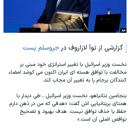
دنبال کنید
مستندها
فرهنگ و زندگی
حقوق شهروندی
انتخابات ریاست جمهوری آمریکا ۲۰۲۴
اقتصادی
حمله جمهوری اسلامی به اسرائیل
رمز مهسا
علم و فناوری
زبانهای مختلف
گزارشی از توآ لازاروف در
جروسلم پست
اسرائیل در جنگ
ورزش زنان در ایران
گالری عکس
اعتراضات زن، زندگی، آزادی
نخست وزیر اسرائیل با تغییر استراتژی خود مبنی بر
آرشیو پخش زنده
مجموعه مستندهای دادخواهی
مخالفت با توافق هسته ای ایران اکنون می کوشد امضاء
تریبونال مردمی آبان ۹۸
کنندگان برجام را به تغییر آن مجاب کند.
دادگاه حمید نوری
بنجامین نتانیاهو، نخست وزیر اسرائیل ، طی دیدار با
چهل سال گروگان‌گیری
همتای بریتانیایی اش گفت: «هدفی که من در ذهن دارم
قانون شفافیت دارائی کادر رهبری ایران
حفظ یا حذف توافق نیست. هدف بهبود و تصحیح
نواقص اصلی آن است.»
اعتراضات مردمی آبان ۹۸