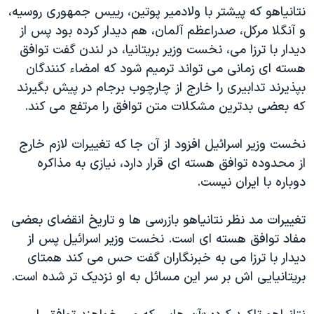
اسرائیل در جنگ
نتانیاهو که پیشتر با ولادمیر پوتین، رییس جمهوری روسیه،
نرگس محمدی برنده جایزه نوبل صلح
و آنگلا مرکل، صدراعظم آلمان، هم دیدار کرده بود پس از
دیدار با ترزا می، نخست وزیر بریتانیا، در لندن گفت توافق
همایش محافظه‌کاران آمریکا «سی‌پک»
هسته ای زمانی می تواند ترمیم شود که امضاء کنندگان
صفحه‌های ویژه
بپذیرند تدابیری را خارج از چارچوب برجام در پیش بگیرند
سفر پرزیدنت ترامپ به چین
که بعضی بدترین مشکلات متن توافق را مرتفع می کند.
نخست وزیر اسرائیل افزود از آن جا که تغییرات لازم خارج
از محدوده توافق هسته ای قرار دارد، نیازی به مذاکره
دوباره با ایران نیست.
تغییرات مد نظر نتانیاهو بازرسی ها و تاریخ انقضای بعضی
مفاد توافق هسته ای است. نخست وزیر اسرائیل پس از
دیدار با ترزا می به خبرنگاران گفت حس می کند همتای
بریتانیایی اش بر سر این مسائل به او نزدیک تر شده است.