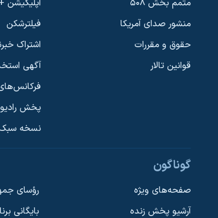
متمم بخش ۵۰۸
اپلیکیشن +VOA
منشور صدای آمریکا
فیلترشکن
حقوق و مقررات
اشتراک خبرن
قوانین تالار
آگهی استخد
فرکانس‌های 
پخش رادیو
یادگیری زبان انگلیسی
نسخه سبک 
دنبال کنید
گوناگون
صفحه‌های ویژه
رؤسای جمهو
آرشیو پخش زنده
بایگانی برن
زبانهای مختلف