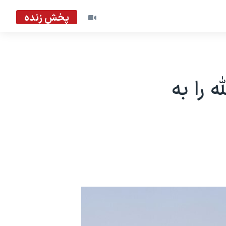
پخش زنده
 را به