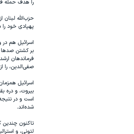
را هدف حمله قرا
پهپادی خود را ب
اسرائیل هم در و
بر کشتن صدها ت
فرماندهان ارشد 
صفی‌الدین، را از
اسرائیل همزمان
بیروت، و دره بق
شده‌اند.
تاکنون چندین کش
لتونی، و استرال