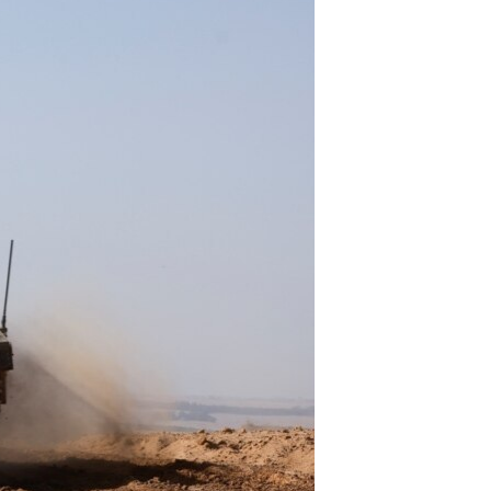
مستندها
فرهنگ و زندگی
حقوق شهروندی
انتخابات ریاست جمهوری آمریکا ۲۰۲۴
اقتصادی
حمله جمهوری اسلامی به اسرائیل
رمز مهسا
علم و فناوری
اسرائیل در جنگ
ورزش زنان در ایران
گالری عکس
اعتراضات زن، زندگی، آزادی
آرشیو پخش زنده
مجموعه مستندهای دادخواهی
تریبونال مردمی آبان ۹۸
دادگاه حمید نوری
چهل سال گروگان‌گیری
قانون شفافیت دارائی کادر رهبری ایران
اعتراضات مردمی آبان ۹۸
اسرائیل در جنگ