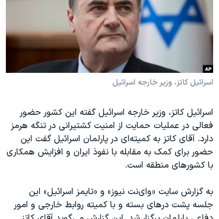
دنبال کنید
مستندها
فرهنگ و زندگی
حقوق شهروندی
انتخابات ریاست جمهوری آمریکا ۲۰۲۴
اقتصادی
حمله جمهوری اسلامی به اسرائیل
رمز مهسا
علم و فناوری
زبانهای مختلف
اسرائیل در جنگ
ورزش زنان در ایران
اسرائیل کاتز، وزیر خارجه اسرائیل
گالری عکس
اعتراضات زن، زندگی، آزادی
اسرائیل کاتز، وزیر خارجه اسرائیل گفته این کشور حضور
آرشیو پخش زنده
مجموعه مستندهای دادخواهی
فعالی در عملیات حمایت از امنیت کشتیرانی در تنگه هرمز
تریبونال مردمی آبان ۹۸
دارد. آقای کاتز به کمیته‌ای در پارلمان اسرائیل گفت این
حضور برای کمک به مقابله با نفوذ ایران و افزایش همکاری
دادگاه حمید نوری
با کشورهای منطقه است.
چهل سال گروگان‌گیری
قانون شفافیت دارائی کادر رهبری ایران
به گزارش سایت «وای‌نت نیوز» و «تایمز اسرائیل» این
جلسه پشت درهای بسته و با کمیته روابط خارجی و امور
اعتراضات مردمی آبان ۹۸
دفاعی پارلمان برگزار شد. این گزارش می‌گوید آقای کاتز