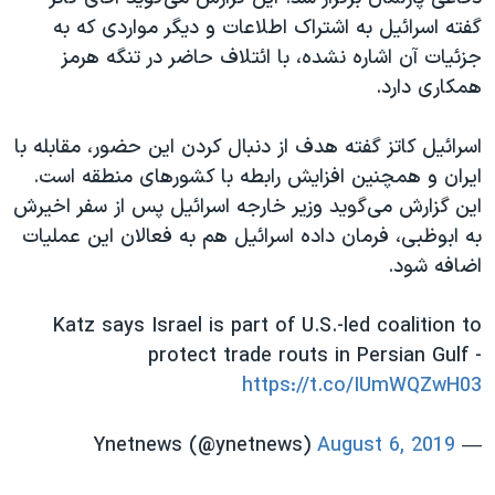
اسرائیل در جنگ
گفته اسرائیل به اشتراک اطلاعات و دیگر مواردی که به
نرگس محمدی برنده جایزه نوبل صلح
جزئیات آن اشاره نشده، با ائتلاف حاضر در تنگه هرمز
همکاری دارد.
همایش محافظه‌کاران آمریکا «سی‌پک»
صفحه‌های ویژه
اسرائیل کاتز گفته هدف از دنبال کردن این حضور، مقابله با
سفر پرزیدنت ترامپ به چین
ایران و همچنین افزایش رابطه با کشورهای منطقه است.
این گزارش می‌گوید وزیر خارجه اسرائیل پس از سفر اخیرش
به ابوظبی، فرمان داده اسرائیل هم به فعالان این عملیات
اضافه شود.
Katz says Israel is part of U.S.-led coalition to
protect trade routs in Persian Gulf -
https://t.co/IUmWQZwH03
August 6, 2019
— Ynetnews (@ynetnews)