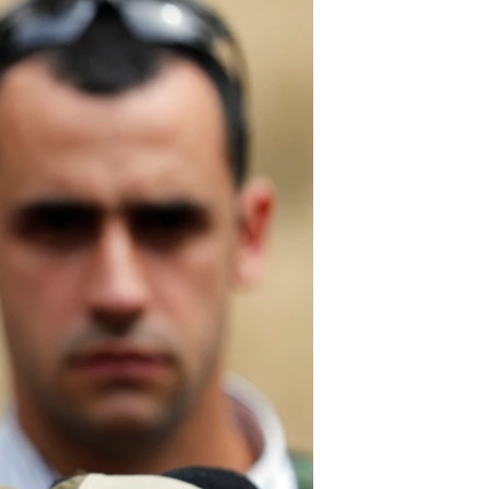
مستندها
فرهنگ و زندگی
حقوق شهروندی
انتخابات ریاست جمهوری آمریکا ۲۰۲۴
اقتصادی
حمله جمهوری اسلامی به اسرائیل
رمز مهسا
علم و فناوری
اسرائیل در جنگ
ورزش زنان در ایران
گالری عکس
اعتراضات زن، زندگی، آزادی
آرشیو پخش زنده
مجموعه مستندهای دادخواهی
تریبونال مردمی آبان ۹۸
دادگاه حمید نوری
چهل سال گروگان‌گیری
قانون شفافیت دارائی کادر رهبری ایران
اعتراضات مردمی آبان ۹۸
اسرائیل در جنگ