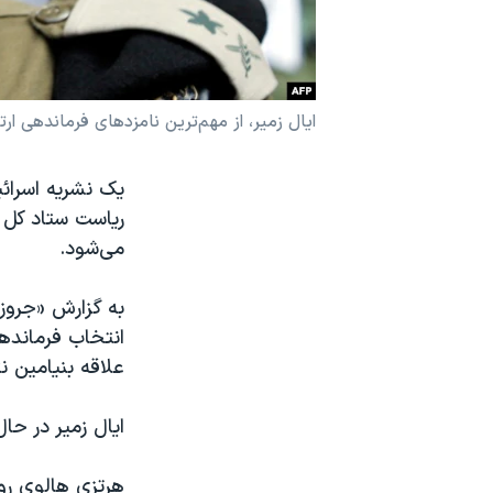
نرگس محمدی برنده جایزه نوبل صلح
همایش محافظه‌کاران آمریکا «سی‌پک»
صفحه‌های ویژه
ایال زمیر، از مهم‌ترین نامزدهای فرماندهی ار
سفر پرزیدنت ترامپ به چین
یک نشریه اسرائی
ریاست ستاد کل 
می‌شود.
به گزارش «جروزا
انتخاب فرماندهی
علاقه بنیامین ن
ایال زمیر در حا
هرتزی هالوی روز 