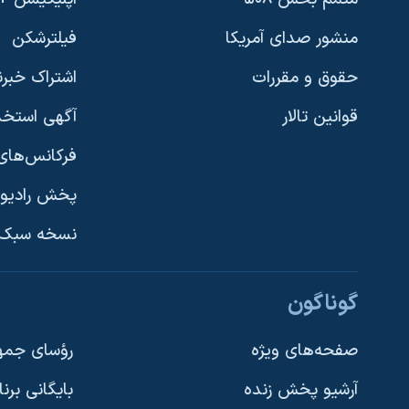
منشور صدای آمریکا
فیلترشکن
حقوق و مقررات
اشتراک خبرن
قوانین تالار
آگهی استخد
فرکانس‌های 
پخش رادیو
یادگیری زبان انگلیسی
نسخه سبک 
دنبال کنید
گوناگون
صفحه‌های ویژه
رؤسای جمهو
آرشیو پخش زنده
بایگانی برن
زبانهای مختلف