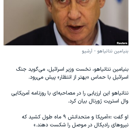
دنبال کنید
مستندها
فرهنگ و زندگی
حقوق شهروندی
انتخابات ریاست جمهوری آمریکا ۲۰۲۴
اقتصادی
حمله جمهوری اسلامی به اسرائیل
رمز مهسا
علم و فناوری
زبانهای مختلف
اسرائیل در جنگ
ورزش زنان در ایران
بنیامین نتانیاهو - آرشیو
گالری عکس
اعتراضات زن، زندگی، آزادی
بنیامین نتانیاهو، نخست وزیر اسرائيل، می‌گوید جنگ
آرشیو پخش زنده
مجموعه مستندهای دادخواهی
اسرائيل با حماس «بهتر از انتظار» پیش می‌رود.
تریبونال مردمی آبان ۹۸
دادگاه حمید نوری
نتانیاهو این ارزیابی را در مصاحبه‌ای با روزنامه آمریکایی
وال استریت ژورنال بیان کرد.
چهل سال گروگان‌گیری
قانون شفافیت دارائی کادر رهبری ایران
او گفت :«آمریکا و متحدانش ۹ ماه طول کشید که
اعتراضات مردمی آبان ۹۸
نیروهای رادیکال در موصل را شکست دهند.»