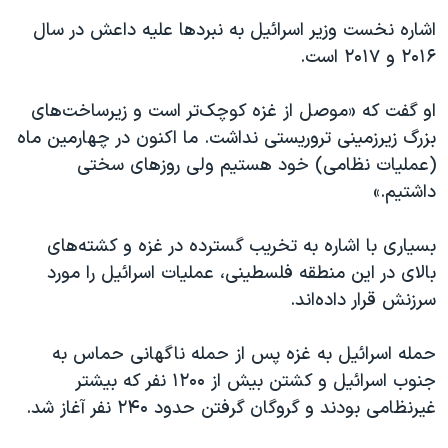
اسرائیل در جنگ
اشاره نخست وزیر اسرائيل به نبردها علیه داعش در سال
نرگس محمدی برنده جایزه نوبل صلح
۲۰۱۶ و ۲۰۱۷ است.
همایش محافظه‌کاران آمریکا «سی‌پک»
او گفت که «موصل از غزه کوچک‌تر است و زیرساخت‌های
صفحه‌های ویژه
بزرگ زیرزمینی تروریستی نداشت. ما اکنون در چهارمین ماه
سفر پرزیدنت ترامپ به چین
(عملیات نظامی) خود هستیم ولی روزهای سختی
داشتیم.»
بسیاری با اشاره به تخریب گسترده در غزه و کشته‌های
بالای در این منطقه فلسطینی، عملیات اسرائيل را مورد
سرزنش قرار داده‌اند.
حمله اسرائيل به غزه پس از حمله ناگهانی حماس به
جنوب اسرائيل و کشتن بیش از ۱۲۰۰ نفر که بیشتر
غیرنظامی بودند و گروگان گرفتن حدود ۲۴۰ نفر آغاز شد.