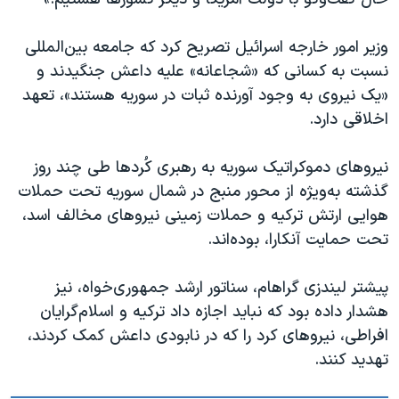
اسرائیل در جنگ
نرگس محمدی برنده جایزه نوبل صلح
وزیر امور خارجه اسرائیل تصریح کرد که جامعه بین‌المللی
همایش محافظه‌کاران آمریکا «سی‌پک»
نسبت به کسانی که «شجاعانه» علیه داعش جنگیدند و
«یک نیروی به وجود آورنده ثبات در سوریه هستند»، تعهد
صفحه‌های ویژه
اخلاقی دارد.
سفر پرزیدنت ترامپ به چین
نیروهای دموکراتیک سوریه به رهبری کُردها طی چند روز
گذشته به‌ویژه از محور منبج در شمال سوریه تحت حملات
هوایی ارتش ترکیه و حملات زمینی نیروهای مخالف اسد،
تحت حمایت آنکارا، بوده‌اند.
پیشتر لیندزی گراهام، سناتور ارشد جمهوری‌خواه، نیز
هشدار داده بود که نباید اجازه داد ترکیه و اسلام‌گرایان
افراطی، نیروهای کرد را که در نابودی داعش کمک کردند،
تهدید کنند.