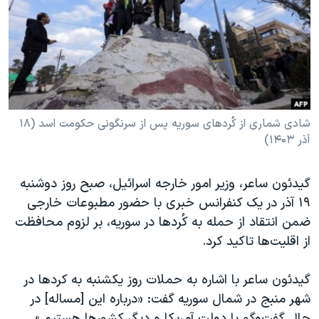
دنبال کنید
مستندها
فرهنگ و زندگی
حقوق شهروندی
انتخابات ریاست جمهوری آمریکا ۲۰۲۴
اقتصادی
حمله جمهوری اسلامی به اسرائیل
رمز مهسا
علم و فناوری
زبانهای مختلف
اسرائیل در جنگ
ورزش زنان در ایران
شادی شماری از کُردهای سوریه پس از سرنگونی حکومت اسد (۱۸
آذر ۱۴۰۳)
گالری عکس
اعتراضات زن، زندگی، آزادی
آرشیو پخش زنده
مجموعه مستندهای دادخواهی
گیدئون ساعر، وزیر امور خارجه اسرائیل، صبح روز دوشنبه
تریبونال مردمی آبان ۹۸
۱۹ آذر در یک کنفرانس خبری با حضور مطبوعات خارجی
دادگاه حمید نوری
ضمن انتقاد از حمله به کُردها در سوریه، بر لزوم محافظت
از اقلیت‌ها تاکید کرد.
چهل سال گروگان‌گیری
قانون شفافیت دارائی کادر رهبری ایران
گیدئون ساعر با اشاره به حملات روز یکشنبه به کردها در
اعتراضات مردمی آبان ۹۸
شهر منبج در شمال سوریه گفت: «درباره این [مساله] در
حال گفت‌و‌گو با دولت آمریکا و دیگر کشورها هستیم.»