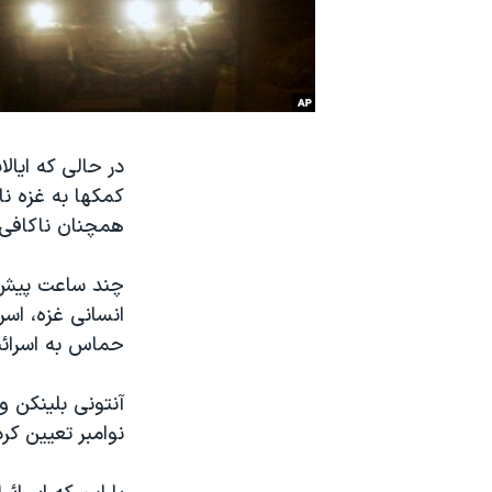
نرگس محمدی برنده جایزه نوبل صلح
همایش محافظه‌کاران آمریکا «سی‌پک»
صفحه‌های ویژه
سفر پرزیدنت ترامپ به چین
کمکها به غزه نا
همچنان ناکافی
چند ساعت پیش ا
انسانی غزه، اسر
حماس به اسرائیل در ۷ اکتبر ۲۰۲۳، بحران انسانی در
نوامبر تعیین کر