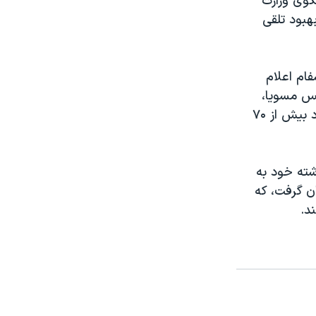
کرده، سخنگوی وزارت
هبود تلقی
ام اعلام
یس مسویا،
مقام ارشد سازمان ملل، شرایط را یادآور «جنایات بین‌المللی» دانست و تاکید کرد بیش از ۷۰
ته خود به
 حدود ۲۵۰ نفر را نیز گروگان گرفت، که