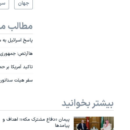
جهان
سرخ
مطالب مر
پاسخ اسرائیل به م
هاآرتص: جمهوری ا
تاکید آمریکا بر ح
سفر هیئت سناتوره
بیشتر بخوانید
پیمان «دفاع مشترک مکه»؛ اهداف و
پیامدها