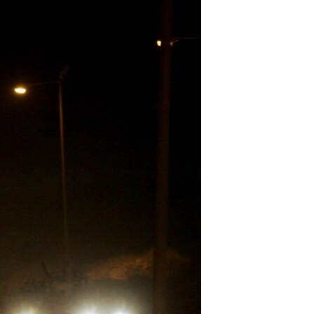
مستندها
فرهنگ و زندگی
حقوق شهروندی
انتخابات ریاست جمهوری آمریکا ۲۰۲۴
اقتصادی
حمله جمهوری اسلامی به اسرائیل
رمز مهسا
علم و فناوری
اسرائیل در جنگ
ورزش زنان در ایران
گالری عکس
اعتراضات زن، زندگی، آزادی
آرشیو پخش زنده
مجموعه مستندهای دادخواهی
تریبونال مردمی آبان ۹۸
دادگاه حمید نوری
چهل سال گروگان‌گیری
قانون شفافیت دارائی کادر رهبری ایران
اعتراضات مردمی آبان ۹۸
اسرائیل در جنگ