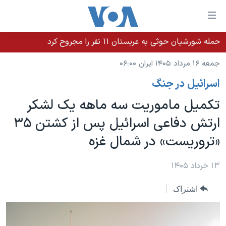
ینکهای
ابل
سترسی
حمله شورشیان حوثی به عربستان ۱۱ نفر را مجروح کرد
خانه
هش
جمعه ۱۶ مرداد ۱۴۰۵ ایران ۰۶:۰۰
نسخه سبک وب‌سایت
ه
اسرائیل در جنگ
حتوای
موضوع ها
صلی
تکمیل ماموریت سه ماهه یک لشکر
برنامه های تلویزیونی
ایران
هش
ارتش دفاعی اسرائیل پس از کشتن ۳۵
جدول برنامه ها
ه
آمریکا
«تروریست» در شمال غزه
فحه
صفحه‌های ویژه
جهان
صلی
فرکانس‌های صدای آمریکا
ورزشی
جام جهانی ۲۰۲۶
۱۳ خرداد ۱۴۰۵
هش
پخش رادیویی
ه
گزیده‌ها
عملیات خشم حماسی
اشتراک
ستجو
۲۵۰سالگی آمریکا
ویژه برنامه‌ها
یادگیری زبان انگلیسی
ویدیوها
بایگانی برنامه‌های تلویزیونی