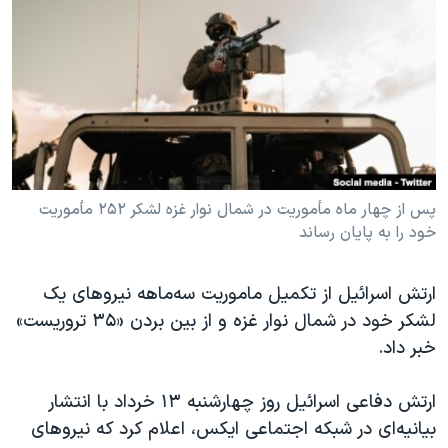
دنبال کنید
مستندها
فرهنگ و زندگی
حقوق شهروندی
انتخابات ریاست جمهوری آمریکا ۲۰۲۴
اقتصادی
حمله جمهوری اسلامی به اسرائیل
رمز مهسا
علم و فناوری
زبانهای مختلف
اسرائیل در جنگ
ورزش زنان در ایران
گالری عکس
اعتراضات زن، زندگی، آزادی
پس از چهار ماه مأموریت در شمال نوار غزه لشکر ۲۵۲ مأموریت
خود را به پایان رساند
آرشیو پخش زنده
مجموعه مستندهای دادخواهی
تریبونال مردمی آبان ۹۸
ارتش اسرائیل از تکمیل ماموریت سه‌ماهه نیروهای یک
دادگاه حمید نوری
لشکر خود در شمال نوار غزه و از بین بردن «۳۵ تروریست»
چهل سال گروگان‌گیری
خبر داد.
قانون شفافیت دارائی کادر رهبری ایران
ارتش دفاعی اسرائیل روز چهارشنبه ۱۳ خرداد با انتشار
اعتراضات مردمی آبان ۹۸
بیانیه‌ای در شبکه اجتماعی ایکس، اعلام کرد که نیروهای