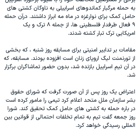
دنبال کنید
مستندها
فرهنگ و زندگی
به حمله مرگبار کماندوهای اسراییلی به ناوگان کشتی های
حامل کمک برای نوارغزه در ماه مه ابراز داشتند. درآن حمله
حقوق شهروندی
انتخابات ریاست جمهوری آمریکا ۲۰۲۴
۹ فعال طرفدار فلسطینی ها، از جمله ۸ ترک و یک
اقتصادی
حمله جمهوری اسلامی به اسرائیل
امریکایی ترک تبار کشته شدند.
رمز مهسا
علم و فناوری
زبانهای مختلف
مقامات بر تدابیر امنیتی برای مسابقه روز شنبه ، که بخشی
اسرائیل در جنگ
ورزش زنان در ایران
از تورنمنت لیگ اروپای زنان است افزوده بودند. مسابقه، که
گالری عکس
اعتراضات زن، زندگی، آزادی
در آن تیم اسراییل بازنده شد، بدون حضور تماشاگران برگزار
آرشیو پخش زنده
مجموعه مستندهای دادخواهی
شد.
تریبونال مردمی آبان ۹۸
اعتراض یک روز پس از آن صورت گرفت که شورای حقوق
دادگاه حمید نوری
بشر سازمان ملل متحد اعلام کرد تیمی را مامور کرده است
چهل سال گروگان‌گیری
در باره حمله به کشتی های حامل کمک تحقیق کند. شورا
روز جمعه گفت تیم به تمام تخلفات احتمالی از قوانین بین
قانون شفافیت دارائی کادر رهبری ایران
المللی رسیدگی خواهد کرد.
اعتراضات مردمی آبان ۹۸