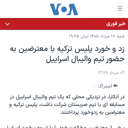
ینکهای
ابل
سترسی
خبر فوری
خانه
هش
شنبه ۱۷ مرداد ۱۴۰۵ ایران ۱۹:۲۵
نسخه سبک وب‌سایت
ه
زد و خورد پلیس ترکیه با معترضین به
حتوای
موضوع ها
حضور تیم والیبال اسراییل
صلی
برنامه های تلویزیونی
ایران
هش
جدول برنامه ها
ه
۰۲ مرداد ۱۳۸۹
آمریکا
فحه
صفحه‌های ویژه
جهان
اشتراک
صلی
فرکانس‌های صدای آمریکا
ورزشی
جام جهانی ۲۰۲۶
هش
در آنکارا، در نزدیکی محلی که یک تیم والیبال اسراییل در
پخش رادیویی
ه
گزیده‌ها
عملیات خشم حماسی
مسابقه ای با تیم صربستان شرکت داشت، پلیس ترکیه و
ستجو
معترضین به زدوخورد پرداختند.
۲۵۰سالگی آمریکا
ویژه برنامه‌ها
یادگیری زبان انگلیسی
ویدیوها
بایگانی برنامه‌های تلویزیونی
برخی از معترضین مخالفت خود را با شیوه برخورد اسراییل