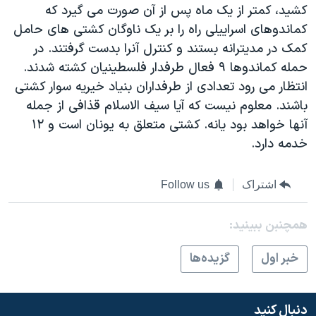
اسرائیل در جنگ
کشید، کمتر از یک ماه پس از آن صورت می گیرد که
کماندوهای اسراییلی راه را بر یک ناوگان کشتی های حامل
نرگس محمدی برنده جایزه نوبل صلح
کمک در مدیترانه بستند و کنترل آنرا بدست گرفتند. در
همایش محافظه‌کاران آمریکا «سی‌پک»
حمله کماندوها ۹ فعال طرفدار فلسطینیان کشته شدند.
صفحه‌های ویژه
انتظار می رود تعدادی از طرفداران بنیاد خیریه سوار کشتی
باشند. معلوم نیست که آیا سیف الاسلام قذافی از جمله
سفر پرزیدنت ترامپ به چین
آنها خواهد بود یانه. کشتی متعلق به یونان است و ۱۲
خدمه دارد.
اشتراک
Follow us
همچنبن ببینید:
خبر اول
گزيده‌ها
دنبال کنید