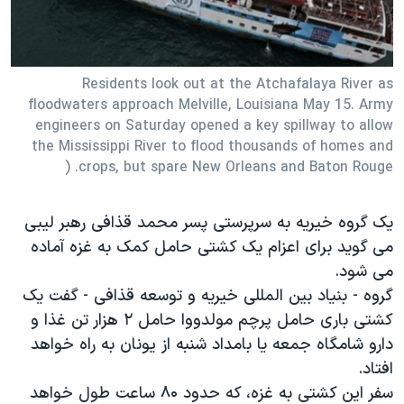
دنبال کنید
مستندها
فرهنگ و زندگی
حقوق شهروندی
انتخابات ریاست جمهوری آمریکا ۲۰۲۴
Residents look out at the Atchafalaya River as
اقتصادی
حمله جمهوری اسلامی به اسرائیل
floodwaters approach Melville, Louisiana May 15. Army
رمز مهسا
علم و فناوری
engineers on Saturday opened a key spillway to allow
زبانهای مختلف
the Mississippi River to flood thousands of homes and
اسرائیل در جنگ
ورزش زنان در ایران
crops, but spare New Orleans and Baton Rouge. (
گالری عکس
اعتراضات زن، زندگی، آزادی
آرشیو پخش زنده
مجموعه مستندهای دادخواهی
یک گروه خیریه به سرپرستی پسر محمد قذافی رهبر لیبی
می گوید برای اعزام یک کشتی حامل کمک به غزه آماده
تریبونال مردمی آبان ۹۸
می شود.
دادگاه حمید نوری
گروه - بنیاد بین المللی خیریه و توسعه قذافی - گفت یک
چهل سال گروگان‌گیری
کشتی باری حامل پرچم مولدووا حامل ۲ هزار تن غذا و
دارو شامگاه جمعه یا بامداد شنبه از یونان به راه خواهد
قانون شفافیت دارائی کادر رهبری ایران
افتاد.
اعتراضات مردمی آبان ۹۸
سفر این کشتی به غزه، که حدود ۸۰ ساعت طول خواهد