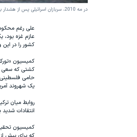
نرگس محمدی برنده جایزه نوبل صلح
در مه 2010، سربازان اسرائیلی پس از هشدار به کشتی امدادی عازم غزه، وارد آن شدند و به دنبال حمله سرنشینان کشتی با آنان درگیر شدند
همایش محافظه‌کاران آمریکا «سی‌پک»
علی رغم محکومی
صفحه‌های ویژه
عازم غزه بود، ی
سفر پرزیدنت ترامپ به چین
کشور را در این و
کمیسیون «تورکل»
کشتی که سعی می
حامی فلسطینی ه
یک شهروند آمری
روابط میان ترکی
انتقادات شدید ب
کمیسیون تحقیقا
که برای بیش از