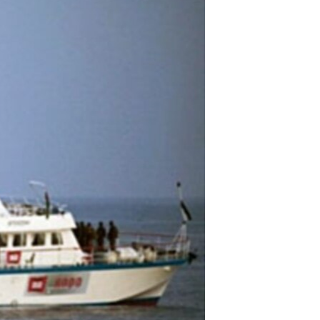
مستندها
فرهنگ و زندگی
حقوق شهروندی
انتخابات ریاست جمهوری آمریکا ۲۰۲۴
اقتصادی
حمله جمهوری اسلامی به اسرائیل
رمز مهسا
علم و فناوری
اسرائیل در جنگ
ورزش زنان در ایران
گالری عکس
اعتراضات زن، زندگی، آزادی
آرشیو پخش زنده
مجموعه مستندهای دادخواهی
تریبونال مردمی آبان ۹۸
دادگاه حمید نوری
چهل سال گروگان‌گیری
قانون شفافیت دارائی کادر رهبری ایران
اعتراضات مردمی آبان ۹۸
اسرائیل در جنگ