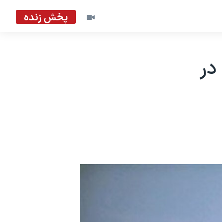
پخش زنده
در