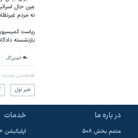
عین حال اسرائی
نه مردم غیرنظام
ریاست کمیسیون 
بازنشسته دادگاه 
اشتراک
همچنبن ببینید:
خبر اول
گ
در باره ما
خدمات
متمم بخش ۵۰۸
اپلیکیشن +VOA