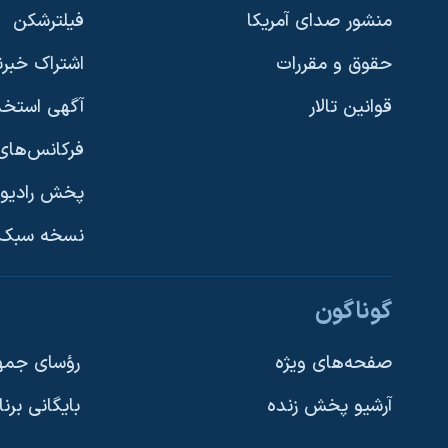
منشور صدای آمریکا
فیلترشکن
حقوق و مقررات
اشتراک خبرن
قوانین تالار
آگهی استخد
فرکانس‌های 
پخش رادیو
یادگیری زبان انگلیسی
نسخه سبک 
دنبال کنید
گوناگون
صفحه‌های ویژه
رؤسای جمهو
آرشیو پخش زنده
بایگانی برن
زبانهای مختلف