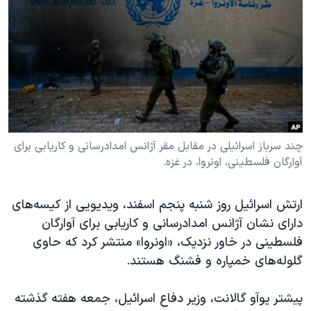
دنبال کنید
مستندها
فرهنگ و زندگی
حقوق شهروندی
انتخابات ریاست جمهوری آمریکا ۲۰۲۴
اقتصادی
حمله جمهوری اسلامی به اسرائیل
رمز مهسا
علم و فناوری
زبانهای مختلف
اسرائیل در جنگ
ورزش زنان در ایران
گالری عکس
اعتراضات زن، زندگی، آزادی
چند سرباز اسرائیلی در مقابل مقر آژانس امدادرسانی و کاریابی برای
آوارگان فلسطینی، اونروا، در غزه.
آرشیو پخش زنده
مجموعه مستندهای دادخواهی
تریبونال مردمی آبان ۹۸
ارتش اسرائیل روز شنبه پنجم اسفند، ویدیویی از کیسه‌های
دادگاه حمید نوری
دارای نشان آژانس امدادرسانی و کاریابی برای آوارگان
چهل سال گروگان‌گیری
فلسطینی در خاور نزدیک، «اونروا» منتشر کرد که حاوی
گلوله‌های خمپاره و فشنگ هستند.
قانون شفافیت دارائی کادر رهبری ایران
اعتراضات مردمی آبان ۹۸
پیشتر یوآو گالانت، وزیر دفاع اسرائیل، جمعه هفته گذشته