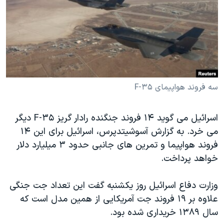
دنبال کنید
مستندها
فرهنگ و زندگی
حقوق شهروندی
انتخابات ریاست جمهوری آمریکا ۲۰۲۴
اقتصادی
حمله جمهوری اسلامی به اسرائیل
رمز مهسا
علم و فناوری
زبانهای مختلف
اسرائیل در جنگ
ورزش زنان در ایران
سه فروند هواپیمای F-۳۵
گالری عکس
اعتراضات زن، زندگی، آزادی
اسرائیل می گوید ۱۴ فروند جنگنده رادار گریز F-۳۵ دیگر
آرشیو پخش زنده
مجموعه مستندهای دادخواهی
می خرد. به گزارش آسوشیتدپرس، اسرائیل برای این ۱۴
تریبونال مردمی آبان ۹۸
فروند هواپیما و تمرین های جانبی حدود ۳ میلیارد دلار
دادگاه حمید نوری
خواهد پرداخت.
چهل سال گروگان‌گیری
وزارت دفاع اسرائیل روز یکشنبه گفت این تعداد جت جنگی
قانون شفافیت دارائی کادر رهبری ایران
علاوه بر ۱۹ فروند جت آمریکایی از همین مدل است که
اعتراضات مردمی آبان ۹۸
سال ۱۳۸۹ خریداری شده بود.