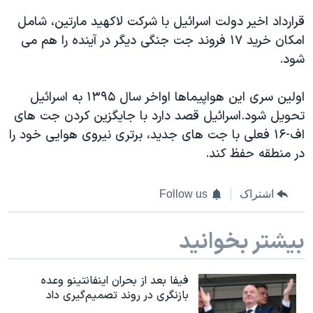
اسرائیل در جنگ
قرارداد اخیر دولت اسرائیل با شرکت لاکهید مارتین، شامل
نرگس محمدی برنده جایزه نوبل صلح
امکان خرید ۱۷ فروند جت جنگی دیگر در آینده را هم می
همایش محافظه‌کاران آمریکا «سی‌پک»
شود.
صفحه‌های ویژه
​اولین سری این هواپیماها اواخر سال ۱۳۹۵ به اسرائیل
سفر پرزیدنت ترامپ به چین
تحویل شود.اسرائیل قصد دارد با جایگزین کردن جت های
اف-۱۶ فعلی با جت های جدید، برتری نیروی هوایی خود را
در منطقه حفظ کند.
اشتراک
Follow us
بیشتر بخوانید
فیفا بعد از بحران اینفانتینو وعده
بازنگری در روند تصمیم‌گیری داد