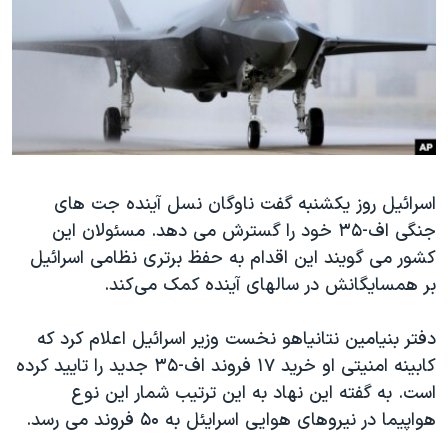
دنبال کنید
مستندها
فرهنگ و زندگی
حقوق شهروندی
انتخابات ریاست جمهوری آمریکا ۲۰۲۴
اقتصادی
حمله جمهوری اسلامی به اسرائیل
رمز مهسا
علم و فناوری
زبانهای مختلف
اسرائیل در جنگ
ورزش زنان در ایران
گالری عکس
اعتراضات زن، زندگی، آزادی
اسرائیل روز یکشنبه گفت ناوگان نسل آینده جت های
جنگی اف-۳۵ خود را گسترش می دهد. مسئولان این
آرشیو پخش زنده
مجموعه مستندهای دادخواهی
کشور می گویند این اقدام به حفظ برتری نظامی اسرائیل
تریبونال مردمی آبان ۹۸
بر همسایگانش در سالهای آینده کمک می‌کند.
دادگاه حمید نوری
دفتر بنیامین نتانیاهو نخست وزیر اسرائیل اعلام کرد که
چهل سال گروگان‌گیری
کابینه امنیتی او خرید ۱۷ فروند اف-۳۵ جدید را تایید کرده
قانون شفافیت دارائی کادر رهبری ایران
است. به گفته این نهاد به این ترتیب شمار این نوع
اعتراضات مردمی آبان ۹۸
هواپیما در نیروهای هوایی اسرایئل به ۵۰ فروند می رسد.