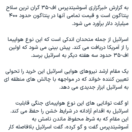
اسرائیل در جنگ
به گزارش خبرگزاری آسوشیتدپرس اف-۳۵ گران ترین سلاح
نرگس محمدی برنده جایزه نوبل صلح
پنتاگون است و قیمت تمامی آنها در پنتاگون حدود ۴۰۰
همایش محافظه‌کاران آمریکا «سی‌پک»
میلیارد دلار برآورد می شود.
صفحه‌های ویژه
اسرائیل از جمله متحدان اندکی است که این نوع هواپیما
سفر پرزیدنت ترامپ به چین
را از آمریکا دریافت می کند. پیش بینی می شود که اولین
اف-۳۵ حدود سه هفته دیگر به اسرائیل برسد.
یک مقام ارشد نیروهای هوایی اسرائیل این خرید را تحولی
تعیین کننده خواند که در مواجهه با چالش های منطقه ای
به اسرائیل ابزار جدیدی می دهد.
او گفت توانایی های این نوع هواپیمای جنگی قابلیت
اسرائیل به اقدام آزادانه در شرایط خشن را حفظ می کند.
این مقام که به شرط محفوظ ماندن نامش به
آسوشیتدپرس گفت و گو کرده، گفت اسرائیل بلافاصله کار