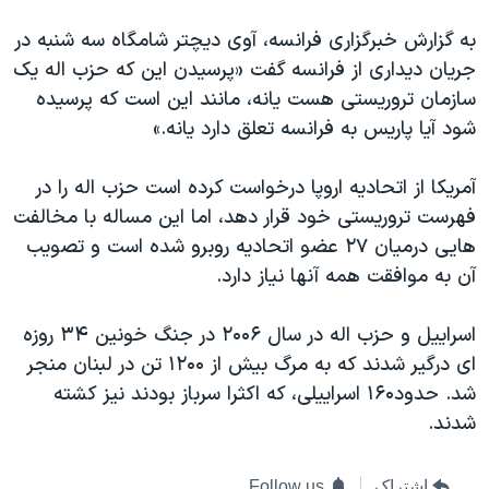
دنبال کنید
مستندها
فرهنگ و زندگی
به گزارش خبرگزاری فرانسه، آوی دیچتر شامگاه سه شنبه در
حقوق شهروندی
انتخابات ریاست جمهوری آمریکا ۲۰۲۴
جریان دیداری از فرانسه گفت «پرسیدن این که حزب اله یک
سازمان تروریستی هست یانه، مانند این است که پرسیده
اقتصادی
حمله جمهوری اسلامی به اسرائیل
شود آیا پاریس به فرانسه تعلق دارد یانه.»
رمز مهسا
علم و فناوری
زبانهای مختلف
اسرائیل در جنگ
ورزش زنان در ایران
آمریکا از اتحادیه اروپا درخواست کرده است حزب اله را در
فهرست تروریستی خود قرار دهد، اما این مساله با مخالفت
گالری عکس
اعتراضات زن، زندگی، آزادی
هایی درمیان ۲۷ عضو اتحادیه روبرو شده است و تصویب
آرشیو پخش زنده
مجموعه مستندهای دادخواهی
آن به موافقت همه آنها نیاز دارد.
تریبونال مردمی آبان ۹۸
اسراییل و حزب اله در سال ۲۰۰۶ در جنگ خونین ۳۴ روزه
دادگاه حمید نوری
ای درگیر شدند که به مرگ بیش از ۱۲۰۰ تن در لبنان منجر
چهل سال گروگان‌گیری
شد. حدود۱۶۰ اسراییلی، که اکثرا سرباز بودند نیز کشته
قانون شفافیت دارائی کادر رهبری ایران
شدند.
اعتراضات مردمی آبان ۹۸
اشتراک
Follow us