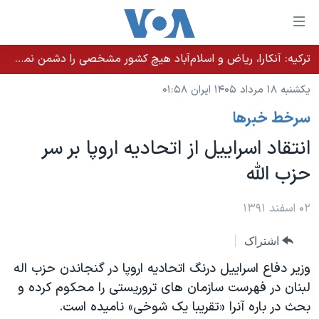
ینکهای
ابل
سترسی
ترکیه: آنکارا، ریاض و اسلام‌آباد هیچ کشور مشخصی را دشمن نمی‌دانند مگر اینکه آن کشور اقدام خصمانه‌ای انجام دهد
خانه
هش
یکشنبه ۱۸ مرداد ۱۴۰۵ ایران ۰۱:۵۸
نسخه سبک وب‌سایت
ه
سرخط خبرها
حتوای
موضوع ها
صلی
انتقاد اسراییل از اتحادیه اروپا بر سر
برنامه های تلویزیونی
ایران
هش
حزب الله
جدول برنامه ها
ه
آمریکا
فحه
صفحه‌های ویژه
جهان
۰۲ اسفند ۱۳۹۱
صلی
فرکانس‌های صدای آمریکا
ورزشی
جام جهانی ۲۰۲۶
هش
اشتراک
پخش رادیویی
ه
گزیده‌ها
عملیات خشم حماسی
وزیر دفاع اسراییل درنگ اتحادیه اروپا در گنجاندن حزب اله
ستجو
۲۵۰سالگی آمریکا
ویژه برنامه‌ها
لبنان در فهرست سازمان های تروریستی را محکوم کرده و
یادگیری زبان انگلیسی
بحث در باره آنرا «تقریبا یک شوخی» نامیده است.
ویدیوها
بایگانی برنامه‌های تلویزیونی