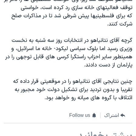
اسرائیل در جنگ
توقف فعالیتهای خانه سازی رد کرده است، خواستی
نرگس محمدی برنده جایزه نوبل صلح
که برای فلسطینیها پیش شرطی شد تا در مذاکرات صلح
شرکت کنند.
همایش محافظه‌کاران آمریکا «سی‌پک»
صفحه‌های ویژه
گرچه آقای نتانیاهو در انتخابات روز سه شنبه به نخست
سفر پرزیدنت ترامپ به چین
وزیری رسید اما بلوک سیاسی لیکود- خانه ما اسرائیل، و
همینطور سایر احزاب راستگرا کرسی های قابل توجهی را در
پارلمان از دست دادند.
چنین نتایجی آقای نتانیاهو را در موقعیتی قرار داده که
تقریبا و بدون تردید برای تشکیل دولت خود مجبور به
ائتلاف با گروه های میانه رو خواهد بود.
اشتراک
Follow us