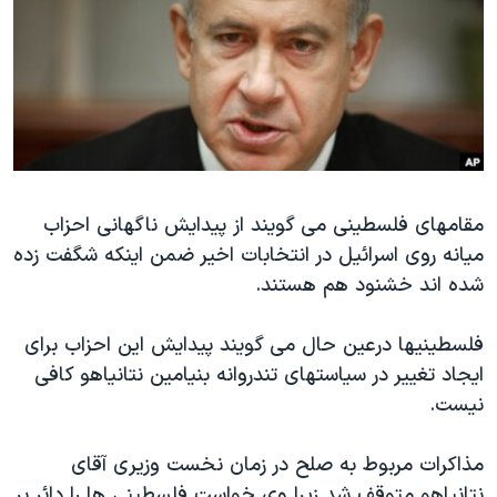
دنبال کنید
مستندها
فرهنگ و زندگی
حقوق شهروندی
انتخابات ریاست جمهوری آمریکا ۲۰۲۴
اقتصادی
حمله جمهوری اسلامی به اسرائیل
رمز مهسا
علم و فناوری
زبانهای مختلف
اسرائیل در جنگ
ورزش زنان در ایران
مقامهای فلسطینی می گویند از پیدایش ناگهانی احزاب
گالری عکس
اعتراضات زن، زندگی، آزادی
میانه روی اسرائیل در انتخابات اخیر ضمن اینکه شگفت زده
آرشیو پخش زنده
مجموعه مستندهای دادخواهی
شده اند خشنود هم هستند.
تریبونال مردمی آبان ۹۸
فلسطینیها درعین حال می گویند پیدایش این احزاب برای
دادگاه حمید نوری
ایجاد تغییر در سیاستهای تندروانه بنیامین نتانیاهو کافی
چهل سال گروگان‌گیری
نیست.
قانون شفافیت دارائی کادر رهبری ایران
مذاکرات مربوط به صلح در زمان نخست وزیری آقای
اعتراضات مردمی آبان ۹۸
نتانیاهو متوقف شد زیرا وی خواست فلسطینی ها را دائر بر