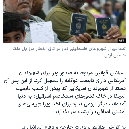
دنبال کنید
مستندها
فرهنگ و زندگی
حقوق شهروندی
انتخابات ریاست جمهوری آمریکا ۲۰۲۴
اقتصادی
حمله جمهوری اسلامی به اسرائیل
رمز مهسا
علم و فناوری
زبانهای مختلف
اسرائیل در جنگ
ورزش زنان در ایران
تعدادی از شهروندان فلسطینی تبار در اتاق انتظار مرز پل ملک
حسین اردن
گالری عکس
اعتراضات زن، زندگی، آزادی
آرشیو پخش زنده
مجموعه مستندهای دادخواهی
اسرائیل قوانین مربوط به صدور ویزا برای شهروندان
تریبونال مردمی آبان ۹۸
آمریکایی دارای تابعیت دوگانه را تسهیل کرد. از این پس آن
دسته از شهروندان آمریکایی که پیش از کسب تابعیت
دادگاه حمید نوری
آمریکا در خاک کشورهای «متخاصم اسرائیل» به دنیا
چهل سال گروگان‌گیری
آمده‌اند، دیگر لزومی ندارد برای اخذ ویزا «بررسی‌های
قانون شفافیت دارائی کادر رهبری ایران
امنیتی اضافی» را پشت سر بگذارند.
اعتراضات مردمی آبان ۹۸
به گزارش هاآرتص، وزارت خارجه و دفاع اسرائیل در