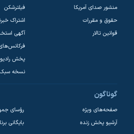
منشور صدای آمریکا
فیلترشکن
حقوق و مقررات
اشتراک خبرن
قوانین تالار
آگهی استخد
فرکانس‌های 
پخش رادیو
یادگیری زبان انگلیسی
نسخه سبک 
دنبال کنید
گوناگون
صفحه‌های ویژه
رؤسای جمهو
آرشیو پخش زنده
بایگانی برن
زبانهای مختلف