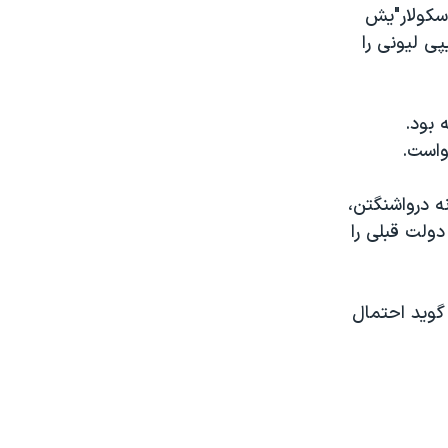
 سکولار"یش
ی لیونی را
 بود.
واست.
ه درواشنگتن،
ولت قبلی را
گوید احتمال