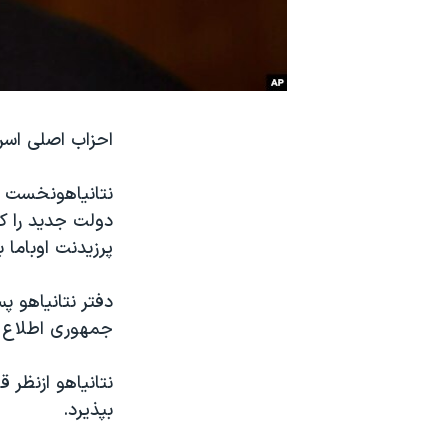
نرگس محمدی برنده جایزه نوبل صلح
همایش محافظه‌کاران آمریکا «سی‌پک»
صفحه‌های ویژه
سفر پرزیدنت ترامپ به چین
احزاب اصلی اسرا
نتانیاهونخست وز
پرزیدنت اوباما 
دفتر نتانیاهو 
جمهوری اطلاع خ
نتانیاهو ازنظر
بپذیرد.