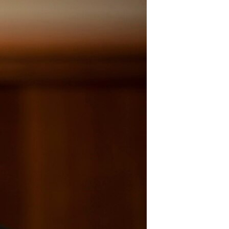
مستندها
فرهنگ و زندگی
حقوق شهروندی
انتخابات ریاست جمهوری آمریکا ۲۰۲۴
اقتصادی
حمله جمهوری اسلامی به اسرائیل
رمز مهسا
علم و فناوری
اسرائیل در جنگ
ورزش زنان در ایران
گالری عکس
اعتراضات زن، زندگی، آزادی
آرشیو پخش زنده
مجموعه مستندهای دادخواهی
تریبونال مردمی آبان ۹۸
دادگاه حمید نوری
چهل سال گروگان‌گیری
قانون شفافیت دارائی کادر رهبری ایران
اعتراضات مردمی آبان ۹۸
اسرائیل در جنگ