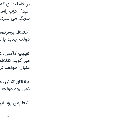
توافقنامه ای که
آتید"، حزب راس
شریک می سازد.
اختلاف برسرتقسی
دولت جدید با مج
فیلیپ کاکس، دیپ
می گوید ائتلاف
دنبال خواهد کرد
جاناتان َشانزر،
نمی رود دولت ائ
انتظارمی رود آی