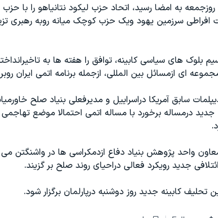
 روزجمعه به امضا رسید، اتحاد حزب لیکود نتانیاهو را با حزب
ت افراطی سرزمین یهود ویک حزب کوچک میانه روبه رهبری تزیپ
م بلوک های سیاسی کابینه، توافق را هفته ها به تاخیرانداخته
موعه ای ازمسائل بین المللی، ازجمله برنامه اتمی ایران روبر
لمات سابق آمریکا دراسراییل و مدیرفعلی بنیاد صلح خاورمیان
 جدید درمساله برخورد با مساله اتمی احتمالا موضع تهاجمی د
.
 معاون واحد پژوهش بنیاد دفاع ازدمکراسی ها در واشنگتن می 
تلافی جدید رویکرد فعالی دراحیای روند صلح بر گزیند.
ین تحلیف کابینه جدید روز دوشنبه درپارلمان برگزار شود.