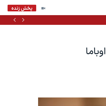
پخش زنده
قبلی
بعدی
باما