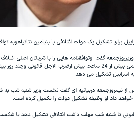
ییل برای تشکیل یک دولت ائتلافی با بنیامین نتاتیاهوبه تواف
یرروزجمعه گفت اوتوافقنامه هایی را با شریکان اصلی ائتلاف 
دولت جدید را کمی بیش از 24 ساعت پیش ازضرب الاجل قانونی وچند رور
به اسراییل تشکیل می دهد.
پس از نیمروزجمعه دربیانیه ای گفت نخست وزیر شنبه شب به 
واهد داد او وظیفه تشکیل دولت را تکمیل کرده است.
 قانونی تا شنبه شب مهلت داشت ائتلافی تشکیل دهد یا شکست