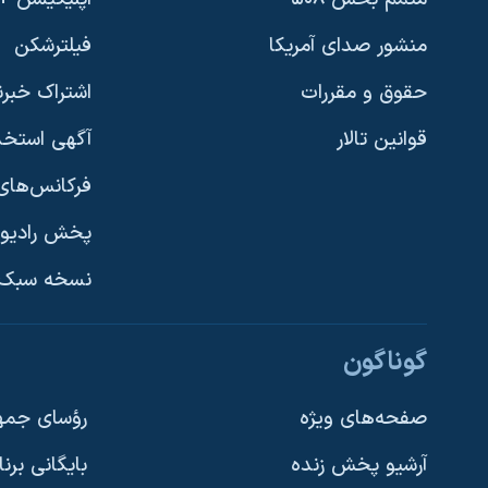
منشور صدای آمریکا
فیلترشکن
حقوق و مقررات
اشتراک خبرن
قوانین تالار
آگهی استخد
فرکانس‌های 
پخش رادیو
یادگیری زبان انگلیسی
نسخه سبک 
دنبال کنید
گوناگون
صفحه‌های ویژه
رؤسای جمهو
آرشیو پخش زنده
بایگانی برن
زبانهای مختلف