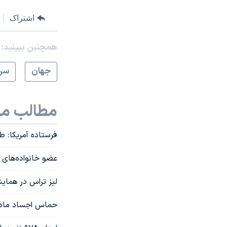
اشتراک
همچنبن ببینید:
جهان
سرخ
مطالب مر
فرستاده آمریکا: طر
عضو خانواده‌های گ
لیز تراس در همایش
حماس اجساد مادر 