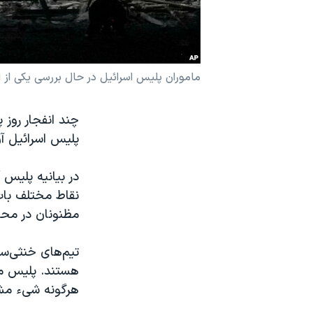
نرگس محمدی برنده جایزه نوبل صلح
همایش محافظه‌کاران آمریکا «سی‌پک»
صفحه‌های ویژه
ماموران پلیس اسرائیل در حال بررسی یکی از اتوبوس‌
سفر پرزیدنت ترامپ به چین
پلیس اسرائیل آ
در بیانیه پلیس
نقاط مختلف بات
مظنونان در محل
تیم‌های خنثی‌س
هستند. پلیس مح
هرگونه شیء مش