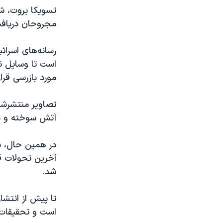
تسویکا بروت، شه
مجروحان دریاف
رسانه‌های اسرائ
است تا وسایل نق
مورد بازرسی قرار
تصاویر منتشرشده
آتش سوخته و د
در همین حال، بن
آخرین تحولات ق
شد.
تا پیش از انتشا
است و تحقیقات د