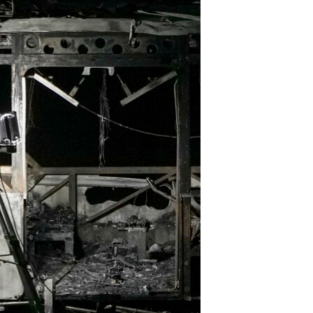
مستندها
فرهنگ و زندگی
حقوق شهروندی
انتخابات ریاست جمهوری آمریکا ۲۰۲۴
اقتصادی
حمله جمهوری اسلامی به اسرائیل
رمز مهسا
علم و فناوری
اسرائیل در جنگ
ورزش زنان در ایران
گالری عکس
اعتراضات زن، زندگی، آزادی
آرشیو پخش زنده
مجموعه مستندهای دادخواهی
تریبونال مردمی آبان ۹۸
دادگاه حمید نوری
چهل سال گروگان‌گیری
قانون شفافیت دارائی کادر رهبری ایران
اعتراضات مردمی آبان ۹۸
اسرائیل در جنگ