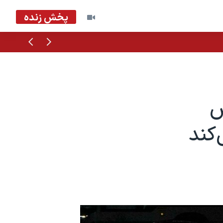
پخش زنده
قبلی
بعدی
س
کند