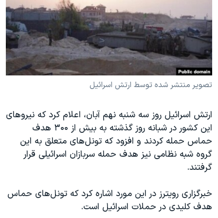
دنبال کنید
مستندها
فرهنگ و زندگی
حقوق شهروندی
انتخابات ریاست جمهوری آمریکا ۲۰۲۴
اقتصادی
حمله جمهوری اسلامی به اسرائیل
رمز مهسا
علم و فناوری
زبانهای مختلف
اسرائیل در جنگ
ورزش زنان در ایران
تصویر منتشر شده توسط ارتش اسرائیل
گالری عکس
اعتراضات زن، زندگی، آزادی
ارتش اسرائیل روز سه شنبه نهم آبان، اعلام کرد که نیروهای
آرشیو پخش زنده
مجموعه مستندهای دادخواهی
این کشور در شبانه روز گذشته به بیش از ۳۰۰ هدف
تریبونال مردمی آبان ۹۸
حماس حمله کردند و افزود که تونل‌های متعلق به این
دادگاه حمید نوری
گروه شبه نظامی نیز هدف حمله سربازان اسرائیلی قرار
گرفتند.
چهل سال گروگان‌گیری
قانون شفافیت دارائی کادر رهبری ایران
خبرگزاری رویترز در این مورد اشاره کرد که تونل‌های حماس
اعتراضات مردمی آبان ۹۸
هدف کلیدی در حملات اسرائیل است.