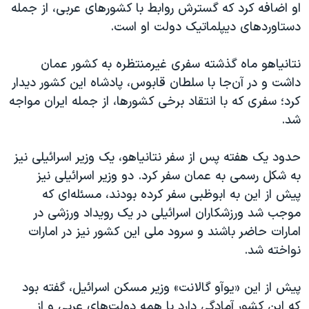
اسرائیل در جنگ
او اضافه کرد که گسترش روابط با کشورهای عربی، از جمله
دستاوردهای دیپلماتیک دولت او است.
نرگس محمدی برنده جایزه نوبل صلح
همایش محافظه‌کاران آمریکا «سی‌پک»
نتانیاهو ماه گذشته سفری غیرمنتظره به کشور عمان
صفحه‌های ویژه
داشت و در آن‌جا با سلطان قابوس، پادشاه این کشور دیدار
کرد؛ سفری که با انتقاد برخی کشورها، از جمله ایران مواجه
سفر پرزیدنت ترامپ به چین
شد.
حدود یک هفته پس از سفر نتانیاهو، یک وزیر اسرائیلی نیز
به شکل رسمی به عمان سفر کرد. دو وزیر اسرائیلی نیز
پیش از این به ابوظبی سفر کرده بودند، مسئله‌ای که
موجب شد ورزشکاران اسرائیلی در یک رویداد ورزشی در
امارات حاضر باشند و سرود ملی این کشور نیز در امارات
نواخته شد.
پیش از این «یوآو گالانت» وزیر مسکن اسرائیل، گفته بود
که این کشور آمادگی دارد با همه دولت‌های عربی و از