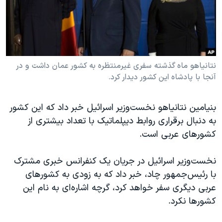
دنبال کنید
مستندها
فرهنگ و زندگی
حقوق شهروندی
انتخابات ریاست جمهوری آمریکا ۲۰۲۴
اقتصادی
حمله جمهوری اسلامی به اسرائیل
رمز مهسا
علم و فناوری
نتانیاهو ماه گذشته سفری غیرمنتظره به کشور عمان داشت و در
زبانهای مختلف
آنجا با پادشاه این کشور دیدار کرد.
اسرائیل در جنگ
ورزش زنان در ایران
گالری عکس
اعتراضات زن، زندگی، آزادی
بنیامین نتانیاهو نخست‌وزیر اسرائیل خبر داد که این کشور
آرشیو پخش زنده
مجموعه مستندهای دادخواهی
به دنبال برقراری روابط دیپلماتیک با تعداد بیشتری از
کشورهای عربی است.
تریبونال مردمی آبان ۹۸
دادگاه حمید نوری
نخست‌وزیر اسرائیل در جریان یک کنفرانس خبری مشترک
چهل سال گروگان‌گیری
با رئیس‌جمهور چاد، خبر داد که به زودی به کشورهای
عربی دیگری سفر خواهد کرد، گرچه اشاره‌ای به نام این
قانون شفافیت دارائی کادر رهبری ایران
کشورها نکرد.
اعتراضات مردمی آبان ۹۸