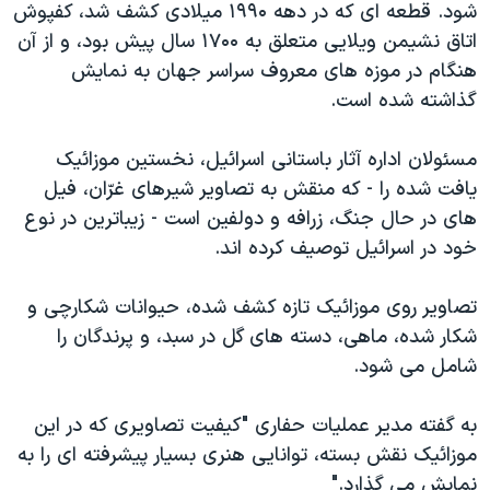
اسرائیل در جنگ
شود. قطعه ای که در دهه ۱۹۹۰ میلادی کشف شد، کفپوش
اتاق نشیمن ویلایی متعلق به ۱۷۰۰ سال پیش بود، و از آن
نرگس محمدی برنده جایزه نوبل صلح
هنگام در موزه های معروف سراسر جهان به نمایش
همایش محافظه‌کاران آمریکا «سی‌پک»
گذاشته شده است.
صفحه‌های ویژه
مسئولان اداره آثار باستانی اسرائیل، نخستین موزائیک
سفر پرزیدنت ترامپ به چین
یافت شده را - که منقش به تصاویر شیرهای غرّان، فیل
های در حال جنگ، زرافه و دولفین است - زیباترین در نوع
خود در اسرائیل توصیف کرده اند.
تصاویر روی موزائیک تازه کشف شده، حیوانات شکارچی و
شکار شده، ماهی، دسته های گل در سبد، و پرندگان را
شامل می شود.
به گفته مدیر عملیات حفاری "کیفیت تصاویری که در این
موزائیک نقش بسته، توانایی هنری بسیار پیشرفته ای را به
نمایش می گذارد."