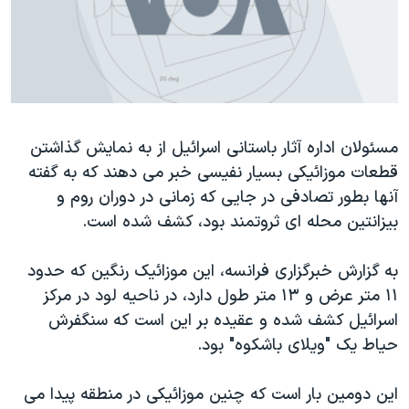
دنبال کنید
مستندها
فرهنگ و زندگی
حقوق شهروندی
انتخابات ریاست جمهوری آمریکا ۲۰۲۴
اقتصادی
حمله جمهوری اسلامی به اسرائیل
رمز مهسا
علم و فناوری
زبانهای مختلف
مسئولان اداره آثار باستانی اسرائیل از به نمایش گذاشتن
اسرائیل در جنگ
ورزش زنان در ایران
قطعات موزائیکی بسیار نفیسی خبر می دهند که به گفته
گالری عکس
اعتراضات زن، زندگی، آزادی
آنها بطور تصادفی در جایی که زمانی در دوران روم و
آرشیو پخش زنده
مجموعه مستندهای دادخواهی
بیزانتین محله ای ثروتمند بود، کشف شده است.
تریبونال مردمی آبان ۹۸
به گزارش خبرگزاری فرانسه، این موزائیک رنگین که حدود
دادگاه حمید نوری
۱۱ متر عرض و ۱۳ متر طول دارد، در ناحیه لود در مرکز
چهل سال گروگان‌گیری
اسرائیل کشف شده و عقیده بر این است که سنگفرش
حیاط یک "ویلای باشکوه" بود.
قانون شفافیت دارائی کادر رهبری ایران
اعتراضات مردمی آبان ۹۸
این دومین بار است که چنین موزائیکی در منطقه پیدا می