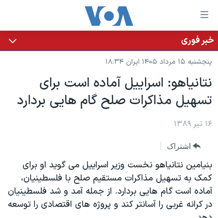
ینکهای
ابل
سترسی
خبر فوری
خانه
هش
پنجشنبه ۱۵ مرداد ۱۴۰۵ ایران ۱۸:۳۴
نسخه سبک وب‌سایت
ه
نتانیاهو: اسراییل آماده است برای
حتوای
موضوع ها
تسهیل مذاکرات صلح گام هایی بردارد
صلی
برنامه های تلویزیونی
ایران
هش
جدول برنامه ها
ه
۱۶ تیر ۱۳۸۹
آمریکا
فحه
صفحه‌های ویژه
جهان
اشتراک
صلی
فرکانس‌های صدای آمریکا
ورزشی
جام جهانی ۲۰۲۶
هش
بنیامین نتانیاهو نخست وزیر اسراییل می گوید او برای
پخش رادیویی
ه
گزیده‌ها
عملیات خشم حماسی
کمک به تسهیل مذاکرات مستقیم صلح با فلسطینیان،
ستجو
آماده است گام هایی بردارد. از جمله آمد و شد فلسطینیان
۲۵۰سالگی آمریکا
ویژه برنامه‌ها
یادگیری زبان انگلیسی
در کرانه غربی را آسانتر کند و پروژه های اقتصادی را توسعه
ویدیوها
بایگانی برنامه‌های تلویزیونی
دهد.