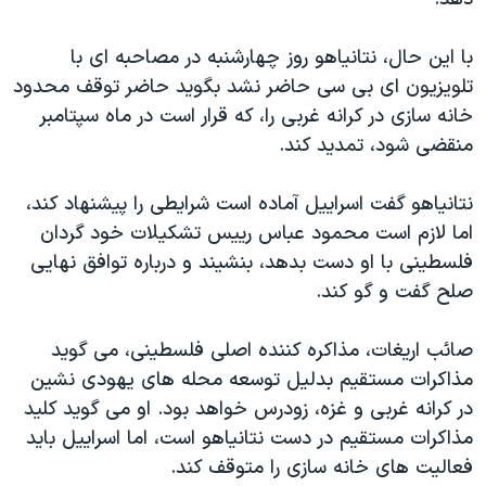
دنبال کنید
مستندها
فرهنگ و زندگی
با این حال، نتانیاهو روز چهارشنبه در مصاحبه ای با
حقوق شهروندی
انتخابات ریاست جمهوری آمریکا ۲۰۲۴
تلویزیون ای بی سی حاضر نشد بگوید حاضر توقف محدود
اقتصادی
حمله جمهوری اسلامی به اسرائیل
خانه سازی در کرانه غربی را، که قرار است در ماه سپتامبر
رمز مهسا
علم و فناوری
منقضی شود، تمدید کند.
زبانهای مختلف
اسرائیل در جنگ
ورزش زنان در ایران
نتانیاهو گفت اسراییل آماده است شرایطی را پیشنهاد کند،
گالری عکس
اعتراضات زن، زندگی، آزادی
اما لازم است محمود عباس رییس تشکیلات خود گردان
آرشیو پخش زنده
مجموعه مستندهای دادخواهی
فلسطینی با او دست بدهد، بنشیند و درباره توافق نهایی
صلح گفت و گو کند.
تریبونال مردمی آبان ۹۸
دادگاه حمید نوری
صائب اریغات، مذاکره کننده اصلی فلسطینی، می گوید
چهل سال گروگان‌گیری
مذاکرات مستقیم بدلیل توسعه محله های یهودی نشین
در کرانه غربی و غزه، زودرس خواهد بود. او می گوید کلید
قانون شفافیت دارائی کادر رهبری ایران
مذاکرات مستقیم در دست نتانیاهو است، اما اسراییل باید
اعتراضات مردمی آبان ۹۸
فعالیت های خانه سازی را متوقف کند.