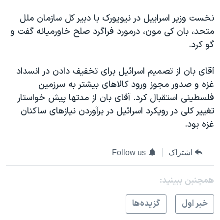
اسرائیل در جنگ
نخست وزير اسراییل در نیویورک با دبیر کل سازمان ملل
نرگس محمدی برنده جایزه نوبل صلح
متحد، بان کی مون، درمورد فراگرد صلح خاورميانه گفت و
همایش محافظه‌کاران آمریکا «سی‌پک»
گو کرد.
صفحه‌های ویژه
آقای بان از تصميم اسرائيل برای تخفيف دادن در انسداد
سفر پرزیدنت ترامپ به چین
غزه و صدور مجوز ورود کالاهای بيشتر به سرزمين
فلسطينی استقبال کرد. آقای بان از مدتها پيش خواستار
تغيير کلی در رويکرد اسرائيل در برآوردن نيازهای ساکنان
غزه بود.
اشتراک
Follow us
همچنبن ببینید:
خبر اول
گزيده‌ها