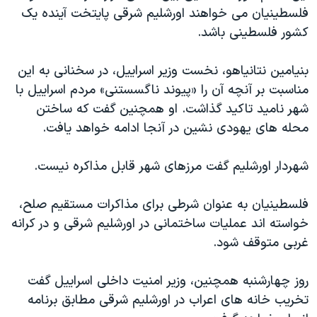
اسرائیل در جنگ
فلسطینیان می خواهند اورشلیم شرقی پایتخت آینده یک
نرگس محمدی برنده جایزه نوبل صلح
کشور فلسطینی باشد.
همایش محافظه‌کاران آمریکا «سی‌پک»
بنیامین نتانیاهو، نخست وزیر اسراییل، در سخنانی به این
صفحه‌های ویژه
مناسبت بر آنچه آن را «پیوند ناگسستنی» مردم اسراییل با
سفر پرزیدنت ترامپ به چین
شهر نامید تاکید گذاشت. او همچنین گفت که ساختن
محله های یهودی نشین در آنجا ادامه خواهد یافت.
شهردار اورشلیم گفت مرزهای شهر قابل مذاکره نیست.
فلسطینیان به عنوان شرطی برای مذاکرات مستقیم صلح،
خواسته اند عملیات ساختمانی در اورشلیم شرقی و در کرانه
غربی متوقف شود.
روز چهارشنبه همچنین، وزیر امنیت داخلی اسراییل گفت
تخریب خانه های اعراب در اورشلیم شرقی مطابق برنامه