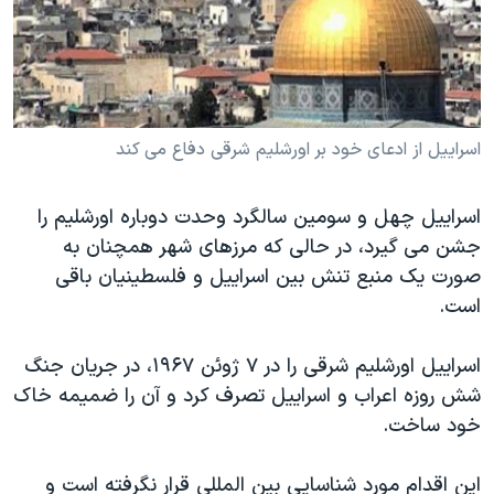
دنبال کنید
مستندها
فرهنگ و زندگی
حقوق شهروندی
انتخابات ریاست جمهوری آمریکا ۲۰۲۴
اقتصادی
حمله جمهوری اسلامی به اسرائیل
رمز مهسا
علم و فناوری
اسراییل از ادعای خود بر اورشلیم شرقی دفاع می کند
زبانهای مختلف
اسرائیل در جنگ
ورزش زنان در ایران
اسراییل چهل و سومین سالگرد وحدت دوباره اورشلیم را
گالری عکس
اعتراضات زن، زندگی، آزادی
جشن می گیرد، در حالی که مرزهای شهر همچنان به
آرشیو پخش زنده
مجموعه مستندهای دادخواهی
صورت یک منبع تنش بین اسراییل و فلسطینیان باقی
تریبونال مردمی آبان ۹۸
است.
دادگاه حمید نوری
اسراییل اورشلیم شرقی را در ۷ ژوئن ۱۹۶۷، در جریان جنگ
چهل سال گروگان‌گیری
شش روزه اعراب و اسراییل تصرف کرد و آن را ضمیمه خاک
قانون شفافیت دارائی کادر رهبری ایران
خود ساخت.
اعتراضات مردمی آبان ۹۸
این اقدام مورد شناسایی بین المللی قرار نگرفته است و