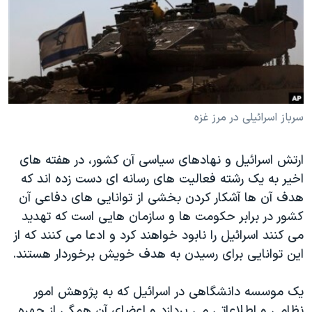
دنبال کنید
مستندها
فرهنگ و زندگی
حقوق شهروندی
انتخابات ریاست جمهوری آمریکا ۲۰۲۴
اقتصادی
حمله جمهوری اسلامی به اسرائیل
رمز مهسا
علم و فناوری
زبانهای مختلف
اسرائیل در جنگ
ورزش زنان در ایران
سرباز اسرائیلی در مرز غزه
گالری عکس
اعتراضات زن، زندگی، آزادی
ارتش اسرائیل و نهادهای سیاسی آن کشور، در هفته های
آرشیو پخش زنده
مجموعه مستندهای دادخواهی
اخیر به یک رشته فعالیت های رسانه ای دست زده اند که
تریبونال مردمی آبان ۹۸
هدف آن ها آشکار كردن بخشی از توانایی های دفاعی آن
کشور در برابر حکومت ها و سازمان هایی است که تهدید
دادگاه حمید نوری
می کنند اسرائیل را نابود خواهند کرد و ادعا می کنند که از
چهل سال گروگان‌گیری
این توانایی برای رسیدن به هدف خویش برخوردار هستند.
قانون شفافیت دارائی کادر رهبری ایران
یک موسسه دانشگاهی در اسرائیل که به پژوهش امور
اعتراضات مردمی آبان ۹۸
نظامی و اطلاعاتی می پردازد و اعضای آن همگی از چهره