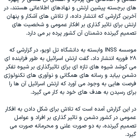
اسرائیل در جنگ
های برجسته پیشین ارتش و نهادهای اطلاعاتی هستند، در
نرگس محمدی برنده جایزه نوبل صلح
آخرین گزارشی که انتشار داده، از تلاش های آشکار و پنهان
ارتش برای تائیر گذاری بر افکار عمومی و شخصیت های
همایش محافظه‌کاران آمریکا «سی‌پک»
تصمیم گیرنده دشمنان آن كشور پرده بر می دارد.
صفحه‌های ویژه
سفر پرزیدنت ترامپ به چین
موسسه INSS وابسته به دانشگاه تل اویو، در گزارشی که
٢٨ فوریه انتشار داد، گفت ارتش اسرائیل به طور فزاینده ای
می کوشد شیوه های تازه ای برای تاثیرگذاری بر شیوه تفکر
دشمن بیابد و رسانه های همگانی و نوآوری های تکنولوژی
فرصت هایی به وجود می آورد که ارتش اسرائیل آن ها را
برای رسیدن به هدف های خود به کار می گیرد.
در این گزارش آمده است که تلاش برای شکل دادن به افکار
عمومی در کشور دشمن و تاثیر گذاری بر افراد و عوامل
تصمیم گیرنده، به دو صورت علنی و محرمانه صورت می
گیرد.