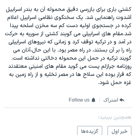
اسرائیل در جنگ
کشتی باری برای بازرسی دقیق محموله آن به بندر اسراییل
نرگس محمدی برنده جایزه نوبل صلح
آشدوت راهنمایی شد. یک سخنگوی نظامی اسراییل اعلام
همایش محافظه‌کاران آمریکا «سی‌پک»
کرده در جستجوی اولیه دست کم سه مخزن اسلحه پیدا
شد.مقام های اسراییلی می گویند کشتی از سوریه به حرکت
صفحه‌های ویژه
در آمد و در ترکیه توقف کرد و زمانی که نیروهای اسراییلی
سفر پرزیدنت ترامپ به چین
راه را بر آن بستند، در راه مصر بود. با این حال،آنان می
گویند ترکیه در حمل این محموله دخالتی نداشته است.
روزنامه جرازلم پست می گوید مقام های امنیتی معتقدند
که قرار بوده این سلاح ها در مصر تخلیه و از راه زمین به
غزه حمل شود.
اشتراک
Follow us
همچنبن ببینید:
خبر اول
گزيده‌ها