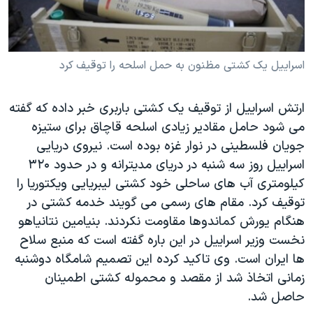
دنبال کنید
مستندها
فرهنگ و زندگی
حقوق شهروندی
انتخابات ریاست جمهوری آمریکا ۲۰۲۴
اسراییل یک کشتی مظنون به حمل اسلحه را توقیف کرد
اقتصادی
حمله جمهوری اسلامی به اسرائیل
رمز مهسا
علم و فناوری
زبانهای مختلف
ارتش اسراییل از توقیف یک کشتی باربری خبر داده که گفته
اسرائیل در جنگ
ورزش زنان در ایران
می شود حامل مقادیر زیادی اسلحه قاچاق برای ستیزه
گالری عکس
اعتراضات زن، زندگی، آزادی
جویان فلسطینی در نوار غزه بوده است. نیروی دریایی
اسراییل روز سه شنبه در دریای مدیترانه و در حدود ۳۲۰
آرشیو پخش زنده
مجموعه مستندهای دادخواهی
کیلومتری آب های ساحلی خود کشتی لیبریایی ویکتوریا را
تریبونال مردمی آبان ۹۸
توقیف کرد. مقام های رسمی می گویند خدمه کشتی در
دادگاه حمید نوری
هنگام یورش کماندوها مقاومت نکردند. بنیامین نتانیاهو
نخست وزیر اسراییل در این باره گفته است که منبع سلاح
چهل سال گروگان‌گیری
ها ایران است. وی تاکید کرده این تصمیم شامگاه دوشنبه
قانون شفافیت دارائی کادر رهبری ایران
زمانی اتخاذ شد از مقصد و محموله کشتی اطمینان
اعتراضات مردمی آبان ۹۸
حاصل شد.