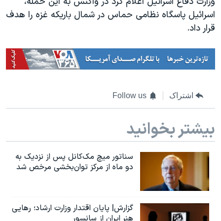
وزارت دفاع اسرائیل اعلام کرد در واکنش به این حمله،
اسرائیل در جنگ
اسرائیل پاسگاه نظامی حماس در شمال باریکه غزه را هدف
نرگس محمدی برنده جایزه نوبل صلح
قرار داد.
همایش محافظه‌کاران آمریکا «سی‌پک»
صفحه‌های ویژه
سفر پرزیدنت ترامپ به چین
اشتراک
Follow us
بیشتر بخوانید
سناتور میچ مک‌کانل پس از نزدیک به
دو ماه از مرکز توان‌بخشی مرخص شد
گزارش| پایان اقتدار وزارت ارشاد؛ رهایی
هنر ایران از سانسور