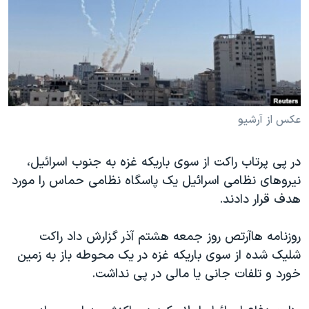
دنبال کنید
مستندها
فرهنگ و زندگی
حقوق شهروندی
انتخابات ریاست جمهوری آمریکا ۲۰۲۴
اقتصادی
حمله جمهوری اسلامی به اسرائیل
رمز مهسا
علم و فناوری
زبانهای مختلف
اسرائیل در جنگ
ورزش زنان در ایران
عکس از آرشیو
گالری عکس
اعتراضات زن، زندگی، آزادی
در پی پرتاب راکت از سوی باریکه غزه به جنوب اسرائیل،
آرشیو پخش زنده
مجموعه مستندهای دادخواهی
نیروهای نظامی اسرائیل یک پاسگاه نظامی حماس را مورد
تریبونال مردمی آبان ۹۸
هدف قرار دادند.
دادگاه حمید نوری
روزنامه هاآرتص روز جمعه هشتم آذر گزارش داد راکت
چهل سال گروگان‌گیری
شلیک شده از سوی باریکه غزه در یک محوطه باز به زمین
قانون شفافیت دارائی کادر رهبری ایران
خورد و تلفات جانی یا مالی در پی نداشت.
اعتراضات مردمی آبان ۹۸