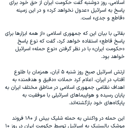
اسرائیل در جنگ
اسلامی، روز دوشنبه گفت حکومت ایران از حق خود برای
پاسخ به اسرائیل «عدول نخواهد کرد» و در این زمینه
نرگس محمدی برنده جایزه نوبل صلح
«قاطع و جدی» است.
همایش محافظه‌کاران آمریکا «سی‌پک»
صفحه‌های ویژه
بقائی با بیان این که جمهوری اسلامی «از همه ابزارها برای
پاسخ قاطع» استفاده خواهد کرد، گفت که نوع پاسخ
سفر پرزیدنت ترامپ به چین
«حکومت ایران» با در نظر گرفتن «نوع حمله» اسرائیل
خواهد بود.
ارتش اسرائیل صبح روز شنبه ۵ آبان، همزمان با طلوع
آفتاب در ایران، اعلام کرد حملات «دقیق و هدفمند» به
اهداف نظامی جمهوری اسلامی در مناطق مختلف ایران به
پایان رسیده و هواپیماهای اسرائیلی با موفقیت به
پایگاه‌های خود بازگشته‌اند.
این حمله در واکنش به حمله شلیک بیش از ۱۸۰ فروند
موشک بالستیک به اسرائیل توسط حکومت ایران در روز ۱۰