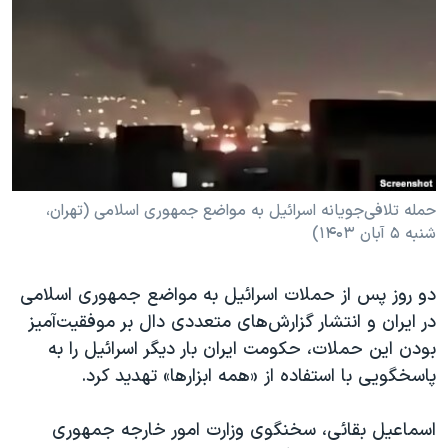
دنبال کنید
مستندها
فرهنگ و زندگی
حقوق شهروندی
انتخابات ریاست جمهوری آمریکا ۲۰۲۴
اقتصادی
حمله جمهوری اسلامی به اسرائیل
رمز مهسا
علم و فناوری
زبانهای مختلف
اسرائیل در جنگ
ورزش زنان در ایران
گالری عکس
اعتراضات زن، زندگی، آزادی
حمله تلافی‌جویانه اسرائیل به مواضع جمهوری اسلامی (تهران،
شنبه ۵ آبان ۱۴۰۳)
آرشیو پخش زنده
مجموعه مستندهای دادخواهی
تریبونال مردمی آبان ۹۸
دو روز پس از حملات اسرائیل به مواضع جمهوری اسلامی
دادگاه حمید نوری
در ایران و انتشار گزارش‌های متعددی دال بر موفقیت‌آمیز
چهل سال گروگان‌گیری
بودن این حملات، حکومت ایران بار دیگر اسرائیل را به
پاسخگویی با استفاده از «همه ابزارها» تهدید کرد.
قانون شفافیت دارائی کادر رهبری ایران
اعتراضات مردمی آبان ۹۸
اسماعیل بقائی، سخنگوی وزارت امور خارجه جمهوری