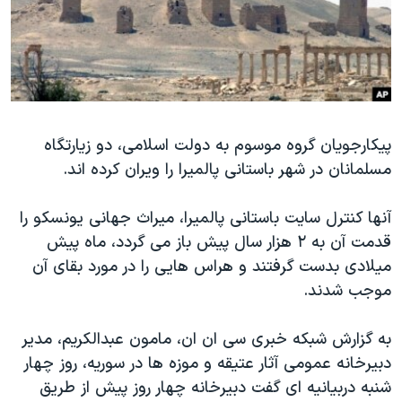
دنبال کنید
مستندها
فرهنگ و زندگی
حقوق شهروندی
انتخابات ریاست جمهوری آمریکا ۲۰۲۴
اقتصادی
حمله جمهوری اسلامی به اسرائیل
رمز مهسا
علم و فناوری
زبانهای مختلف
پیکارجویان گروه موسوم به دولت اسلامی، دو زیارتگاه
اسرائیل در جنگ
ورزش زنان در ایران
مسلمانان در شهر باستانی پالمیرا را ویران کرده اند.
گالری عکس
اعتراضات زن، زندگی، آزادی
آرشیو پخش زنده
مجموعه مستندهای دادخواهی
آنها کنترل سایت باستانی پالمیرا، میراث جهانی یونسکو را
قدمت آن به ۲ هزار سال پیش باز می گردد، ماه پیش
تریبونال مردمی آبان ۹۸
میلادی بدست گرفتند و هراس هایی را در مورد بقای آن
دادگاه حمید نوری
موجب شدند.
چهل سال گروگان‌گیری
به گزارش شبکه خبری سی ان ان، مامون عبدالکریم، مدیر
قانون شفافیت دارائی کادر رهبری ایران
دبیرخانه عمومی آثار عتیقه و موزه ها در سوریه، روز چهار
اعتراضات مردمی آبان ۹۸
شنبه دربیانیه ای گفت دبیرخانه چهار روز پیش از طریق