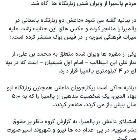
اسرائیل در جنگ
مردم پالمیرا از ویران شدن زیارتگاه ها آگاه شد.
نرگس محمدی برنده جایزه نوبل صلح
در بیانیه گفته می شود «داعش دو زیارتگاه باستانی در
همایش محافظه‌کاران آمریکا «سی‌پک»
پالمیرا را منفجر کرده و عکس های این جنایت زشت علیه
صفحه‌های ویژه
میراث فرهنگی سوریه را در فیس بوک منتشر کرده است.»
سفر پرزیدنت ترامپ به چین
یکی از مقبره ها ویران شده متعلق به محمد بن علی، از
تبار علی ابن ابیطالب – امام اول شیعیان – است که در تپه
ای در ۴ کیلومتری پالمیرا قرار دارد.
بیانیه حاکی است پیکارجویان داعش همچنین زیارتگاه ابو
بهاء الدین، یک شخصیت مذهبی از پالمیرا را که به ۵۰۰
سال پیش باز می گردد، منفجر کردند.
استیلای داعش بر پالمیرا، به گزارش گروه ناظر بر حقوق
بشر سوریه، در پی اعدام ده ها نیرو و شهروند اسیر صورت
می گیرد.