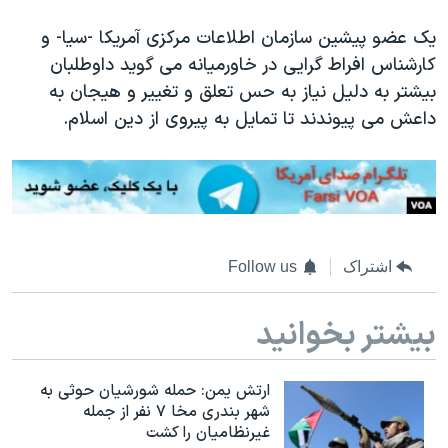
اسرائیل در جنگ
یک عضو پیشین سازمان اطلاعات مرکزی آمریکا -سیا- و
نرگس محمدی برنده جایزه نوبل صلح
کارشناس افراط گرایی در خاورمیانه می گوید داوطلبان
همایش محافظه‌کاران آمریکا «سی‌پک»
بیشتر به دلیل نیاز به حس تعلق و تغییر و هیجان به
صفحه‌های ویژه
داعش می پیوندند تا تمایل به پیروی از دین اسلام.
سفر پرزیدنت ترامپ به چین
اشتراک
Follow us
بیشتر بخوانید
ارتش یمن: حمله شورشیان حوثی به
شهر بندری مخا ۷ نفر از جمله
غیرنظامیان را کشت