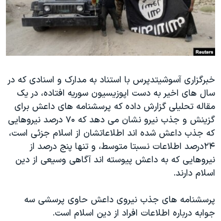
دنبال کنید
مستندها
فرهنگ و زندگی
حقوق شهروندی
انتخابات ریاست جمهوری آمریکا ۲۰۲۴
اقتصادی
حمله جمهوری اسلامی به اسرائیل
رمز مهسا
علم و فناوری
زبانهای مختلف
خبرگزاری آسوشیتدپرس با استناد به مدارک و اسنادی که در
اسرائیل در جنگ
ورزش زنان در ایران
سال های اخیر به دست اپوزیسیون سوریه افتاده، در یک
گالری عکس
اعتراضات زن، زندگی، آزادی
مقاله تحلیلی گزارش داده که پرسشنامه های داعش برای
آرشیو پخش زنده
مجموعه مستندهای دادخواهی
گزینش و جذب نیرو نشان می دهد که ۷۰ درصد نیروهایی
که جذب داعش شده اند اطلاعاتشان از اسلام جزئی است،
تریبونال مردمی آبان ۹۸
۲۴درصد اطلاعات نسبتا متوسط، و تنها پنج درصد از
دادگاه حمید نوری
نیروهایی که به داعش پیوسته اند آگاهی وسیعی از دین
چهل سال گروگان‌گیری
اسلام دارند.
قانون شفافیت دارائی کادر رهبری ایران
پرسشنامه های جذب نیروی داعش حاوی پرسشی سه
اعتراضات مردمی آبان ۹۸
جوابه درباره اطلاعات افراد از دین اسلام است.